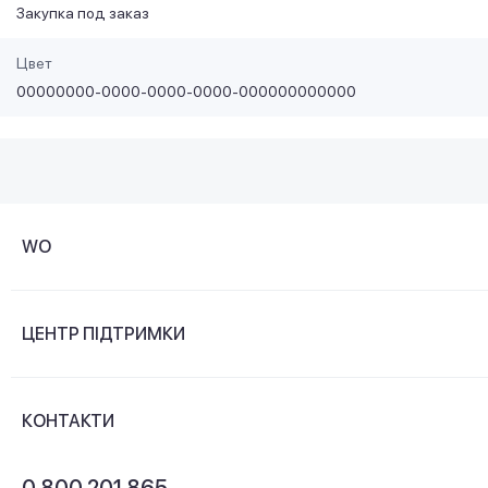
Закупка под заказ
Цвет
00000000-0000-0000-0000-000000000000
WO
Про компанію
ЦЕНТР ПІДТРИМКИ
Новини та відеоогляди
Доставка і оплата
Контакти
КОНТАКТИ
Обмін і повернення
Питання та відповіді