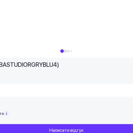
EUHBASTUDIORGRYBLU4)
то
Написати відгук