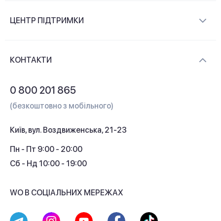
Про компанію
ЦЕНТР ПІДТРИМКИ
Новини та відеоогляди
Доставка і оплата
Контакти
КОНТАКТИ
Обмін і повернення
Питання та відповіді
0 800 201 865
Гарантія та сервіс
(безкоштовно з мобільного)
Кредит
Київ, вул. Воздвиженська, 21-23
Кешбек
Пн - Пт 9:00 - 20:00
Сб - Нд 10:00 - 19:00
WO В СОЦІАЛЬНИХ МЕРЕЖАХ