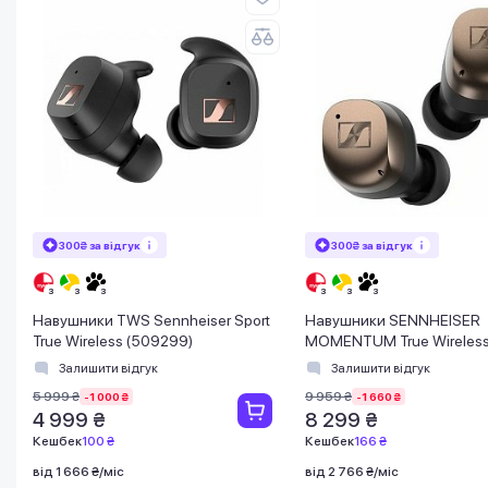
300₴ за відгук
300₴ за відгук
Навушники TWS Sennheiser Sport
Навушники SENNHEISER
True Wireless (509299)
MOMENTUM True Wireless
Залишити відгук
Залишити відгук
5 999 ₴
9 959 ₴
-1 000 ₴
-1 660 ₴
4 999 ₴
8 299 ₴
Кешбек
100 ₴
Кешбек
166 ₴
від 1 666 ₴/міс
від 2 766 ₴/міс