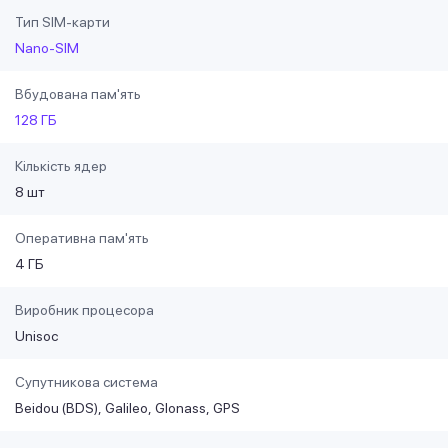
Тип SIM-карти
Nano-SIM
Вбудована пам'ять
128 ГБ
Кількість ядер
8 шт
Оперативна пам'ять
4 ГБ
Виробник процесора
Unisoc
Супутникова система
Beidou (BDS)
Galileo
Glonass
GPS