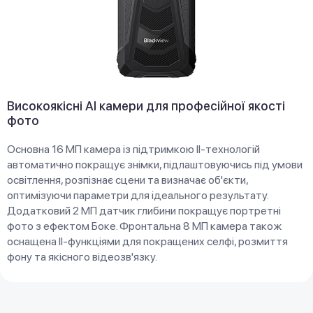
Високоякісні AI камери для професійної якості
фото
Основна 16 МП камера із підтримкою ІІ-технологій
автоматично покращує знімки, підлаштовуючись під умови
освітлення, розпізнає сцени та визначає об'єкти,
оптимізуючи параметри для ідеального результату.
Додатковий 2 МП датчик глибини покращує портретні
фото з ефектом Боке. Фронтальна 8 МП камера також
оснащена ІІ-функціями для покращених селфі, розмиття
фону та якісного відеозв'язку.