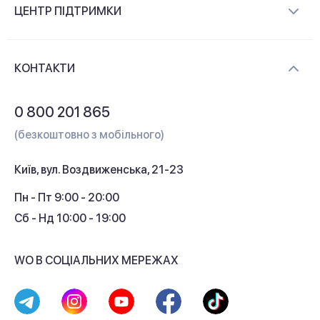
ЦЕНТР ПІДТРИМКИ
Новини та відеоогляди
Доставка і оплата
Контакти
КОНТАКТИ
Обмін і повернення
Питання та відповіді
0 800 201 865
Гарантія та сервіс
(безкоштовно з мобільного)
Кредит
Київ, вул. Воздвиженська, 21-23
Кешбек
Пн - Пт 9:00 - 20:00
Сб - Нд 10:00 - 19:00
WO В СОЦІАЛЬНИХ МЕРЕЖАХ