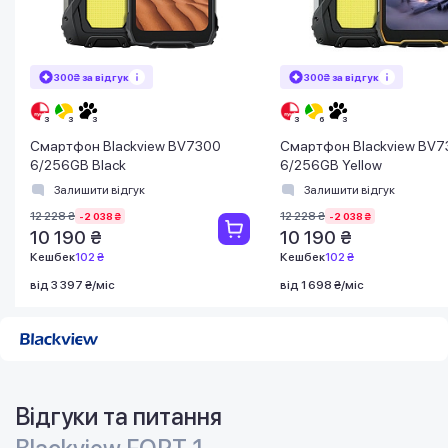
300₴ за відгук
300₴ за відгук
Смартфон Blackview BV7300
Смартфон Blackview BV
6/256GB Black
6/256GB Yellow
Залишити відгук
Залишити відгук
12 228 ₴
12 228 ₴
-2 038 ₴
-2 038 ₴
10 190 ₴
10 190 ₴
Кешбек
102 ₴
Кешбек
102 ₴
від 3 397 ₴/міс
від 1 698 ₴/міс
Відгуки та питання