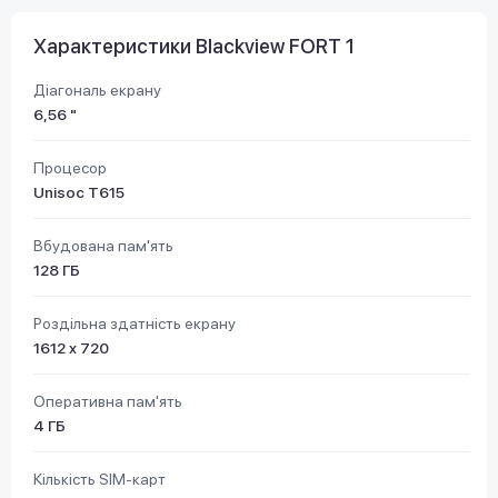
Характеристики Blackview FORT 1
Діагональ екрану
6,56 "
Процесор
Unisoc T615
Вбудована пам'ять
128 ГБ
Роздільна здатність екрану
1612 х 720
Оперативна пам'ять
4 ГБ
Кількість SIM-карт