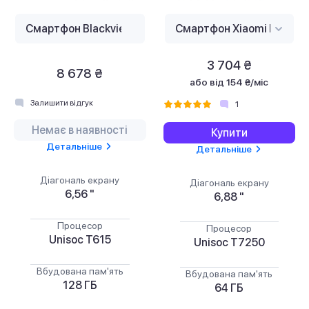
3 704 ₴
8 678 ₴
або
від 154 ₴/міс
Залишити відгук
1
Немає в наявності
Купити
Детальніше
Детальніше
Діагональ екрану
Діагональ екрану
6,56 "
6,88 "
Процесор
Процесор
Unisoc T615
Unisoc T7250
Вбудована пам'ять
Вбудована пам'ять
128 ГБ
64 ГБ