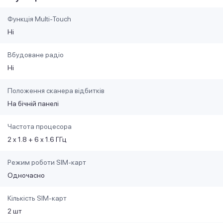
Функція Multi-Touch
Ні
Вбудоване радіо
Ні
Положення сканера відбитків
На бічній панелі
Частота процесора
2 x 1.8 + 6 x 1.6 ГГц
Режим роботи SIM-карт
Одночасно
Кількість SIM-карт
2 шт