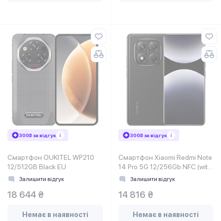
300₴ за відгук
300₴ за відгук
Смартфон OUKITEL WP210
Смартфон Xiaomi Redmi Note
12/512GB Black EU
14 Pro 5G 12/256Gb NFC (with
charger) Black EU
Залишити відгук
Залишити відгук
18 644 ₴
14 816 ₴
Немає в наявності
Немає в наявності