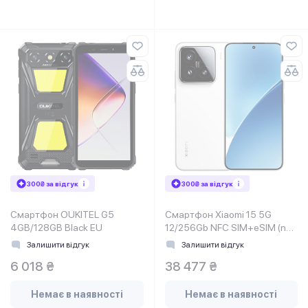
300₴ за відгук
300₴ за відгук
Смартфон OUKITEL G5
Смартфон Xiaomi 15 5G
4GB/128GB Black EU
12/256Gb NFC SIM+eSIM (no
charger) White EU
Залишити відгук
Залишити відгук
6 018 ₴
38 477 ₴
Немає в наявності
Немає в наявності