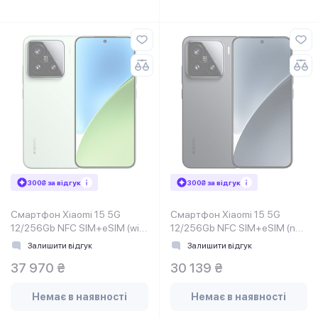
300₴ за відгук
300₴ за відгук
Смартфон Xiaomi 15 5G
Смартфон Xiaomi 15 5G
12/256Gb NFC SIM+eSIM (with
12/256Gb NFC SIM+eSIM (no
charger) Green EU
charger) Black EU
Залишити відгук
Залишити відгук
37 970 ₴
30 139 ₴
Немає в наявності
Немає в наявності