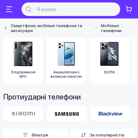
Смартфони, мобільні телефони та
Мобільні
аксесуари
телефони
З підтримкою
Акумулятори з
8/256
NFC
великою ємністю
Протиударні телефони
Фільтри
За популярністю