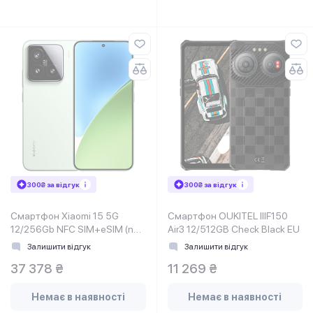
300₴ за відгук
300₴ за відгук
Смартфон Xiaomi 15 5G
Смартфон OUKITEL IIIF150
12/256Gb NFC SIM+eSIM (no
Air3 12/512GB Check Black EU
charger) Green EU
Залишити відгук
Залишити відгук
37 378 ₴
11 269 ₴
Немає в наявності
Немає в наявності