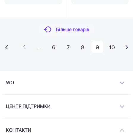
Більше товарів
1
...
6
7
8
9
10
WO
Про компанію
ЦЕНТР ПІДТРИМКИ
Новини та відеоогляди
Доставка і оплата
Контакти
КОНТАКТИ