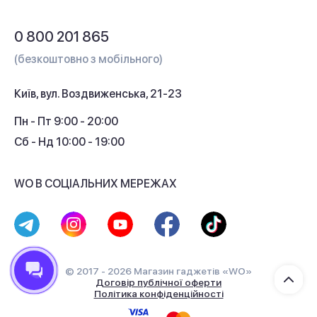
Обмін і повернення
Питання та відповіді
0 800 201 865
Гарантія та сервіс
(безкоштовно з мобільного)
Кредит
Київ, вул. Воздвиженська, 21-23
Кешбек
Пн - Пт 9:00 - 20:00
Сб - Нд 10:00 - 19:00
WO В СОЦІАЛЬНИХ МЕРЕЖАХ
© 2017 - 2026 Магазин гаджетів «WO»
Договір публічної оферти
Політика конфіденційності