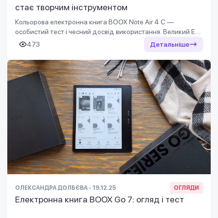
стає творчим інструментом
Кольорова електронна книга BOOX Note Air 4 C —
особистий тест і чесний досвід використання. Великий E
Ink-екран, стилус, навчання, робота і творчість в одному
473
Детальніше
пристрої.
ОЛЕКСАНДРА ДОЛБЄВА - 19.12.25
ОГЛЯДИ
Електронна книга BOOX Go 7: огляд і тест