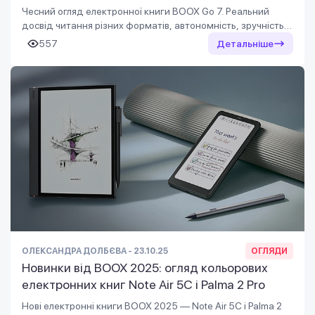
Чесний огляд електронної книги BOOX Go 7. Реальний
досвід читання різних форматів, автономність, зручність у
дорозі та особисті враження
557
Детальніше
ОЛЕКСАНДРА ДОЛБЄВА - 23.10.25
ОГЛЯДИ
Новинки від BOOX 2025: огляд кольорових
електронних книг Note Air 5C і Palma 2 Pro
Нові електронні книги BOOX 2025 — Note Air 5C і Palma 2