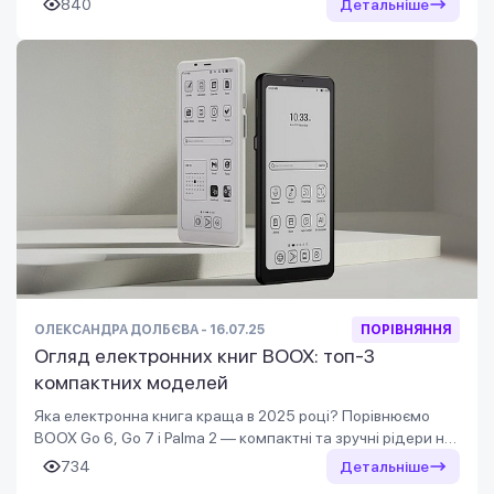
840
Детальніше
ОЛЕКСАНДРА ДОЛБЄВА - 16.07.25
ПОРІВНЯННЯ
Огляд електронних книг BOOX: топ-3
компактних моделей
Яка електронна книга краща в 2025 році? Порівнюємо
BOOX Go 6, Go 7 і Palma 2 — компактні та зручні рідери на
кожен день.
734
Детальніше