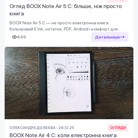
Огляд BOOX Note Air 5 C: більше, ніж просто
книга
BOOX Note Air 5 C — не просто електронна книга.
Кольоровий E Ink, нотатки, PDF, Android і комфорт для
очей. Розбираємо, кому підійде і чи може замінити
449
Детальніше
планшет
ОЛЕКСАНДРА ДОЛБЄВА - 26.12.25
ОГЛЯДИ
BOOX Note Air 4 C: коли електронна книга