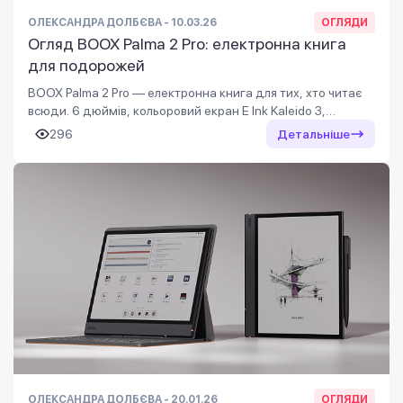
ОЛЕКСАНДРА ДОЛБЄВА - 10.03.26
ОГЛЯДИ
Огляд BOOX Palma 2 Pro: електронна книга
для подорожей
BOOX Palma 2 Pro — електронна книга для тих, хто читає
всюди. 6 дюймів, кольоровий екран E Ink Kaleido 3,
підтримка стилуса, мобільний зв'язок і геолокація.
296
Детальніше
Кишенькова бібліотека для подорожей
ОЛЕКСАНДРА ДОЛБЄВА - 20.01.26
ОГЛЯДИ