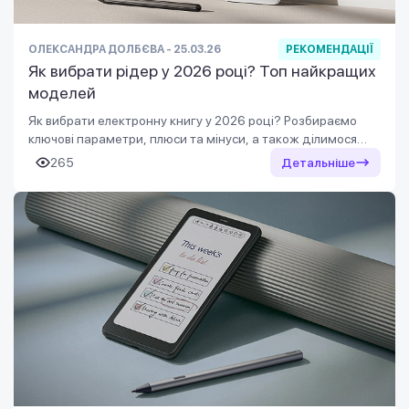
ОЛЕКСАНДРА ДОЛБЄВА - 25.03.26
РЕКОМЕНДАЦІЇ
Як вибрати рідер у 2026 році? Топ найкращих
моделей
Як вибрати електронну книгу у 2026 році? Розбираємо
ключові параметри, плюси та мінуси, а також ділимося
добіркою найкращих моделей і книг, які варто прочитати
265
Детальніше