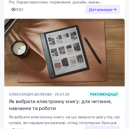
Pro. Характеристики, порівняння, дизайн, екран,
автономність. Яку кольорову читалку вибрати для читання
592
Детальніше
і роботи?
ОЛЕКСАНДРА ДОЛБЄВА - 25.07.25
РЕКОМЕНДАЦІЇ
Як вибрати електронну книгу: для читання,
навчання та роботи
Як вибрати електронну книгу: на що звернути увагу під час
купівлі, які параметри важливі, огляд популярних брендів.
Читайте докладніше – у статті.