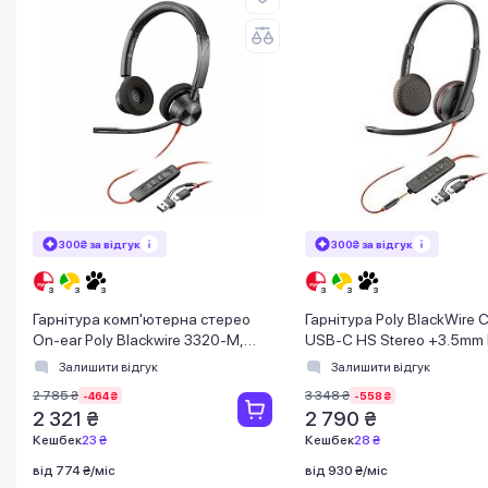
300₴ за відгук
300₴ за відгук
Гарнітура комп'ютерна стерео
Гарнітура Poly BlackWire
On-ear Poly Blackwire 3320-M,
USB-C HS Stereo +3.5mm 
USB-A, USB-C, всеспрямований,
+USB-C/A Adapter (Bulk)
Залишити відгук
Залишити відгук
Microsoft T
2 785 ₴
3 348 ₴
-464 ₴
-558 ₴
2 321 ₴
2 790 ₴
Кешбек
23 ₴
Кешбек
28 ₴
від 774 ₴/міс
від 930 ₴/міс