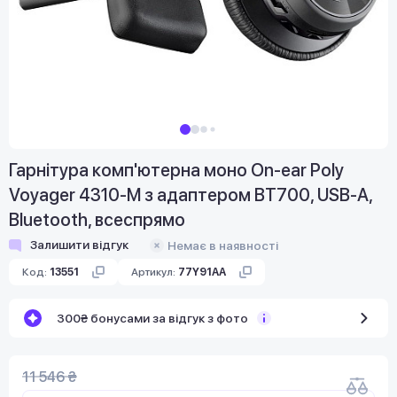
Гарнітура комп'ютерна моно On-ear Poly
Voyager 4310-M з адаптером BT700, USB-A,
Bluetooth, всеспрямо
Залишити відгук
Немає в наявності
Код:
13551
Артикул:
77Y91AA
300₴ бонусами за відгук з фото
11 546 ₴