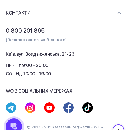
Доставка і оплата
Контакти
КОНТАКТИ
Обмін і повернення
Питання та відповіді
0 800 201 865
Гарантія та сервіс
(безкоштовно з мобільного)
Кредит
Київ, вул. Воздвиженська, 21-23
Кешбек
Пн - Пт 9:00 - 20:00
Сб - Нд 10:00 - 19:00
WO В СОЦІАЛЬНИХ МЕРЕЖАХ
© 2017 - 2026 Магазин гаджетів «WO»