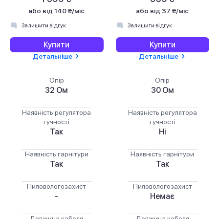
або
від 140 ₴/міс
або
від 37 ₴/міс
Залишити відгук
Залишити відгук
Купити
Купити
Детальніше
Детальніше
Опір
Опір
32 Ом
30 Ом
Наявність регулятора
Наявність регулятора
гучності
гучності
Так
Ні
Наявність гарнітури
Наявність гарнітури
Так
Так
Пиловологозахист
Пиловологозахист
-
Немає
Довжина кабеля
Довжина кабеля