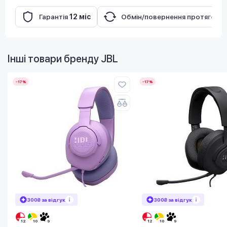
Гарантія
12 міс
Обмін/повернення протягом
1
Інші товари бренду
JBL
-17%
-17%
300₴ за відгук
300₴ за відгук