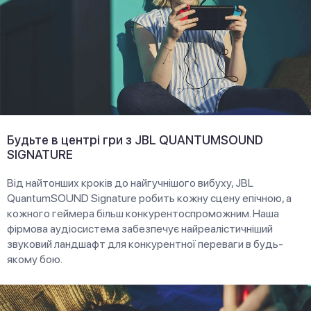
Будьте в центрі гри з JBL QUANTUMSOUND
SIGNATURE
Від найтонших кроків до найгучнішого вибуху, JBL
QuantumSOUND Signature робить кожну сцену епічною, а
кожного геймера більш конкурентоспроможним. Наша
фірмова аудіосистема забезпечує найреалістичніший
звуковий ландшафт для конкурентної переваги в будь-
якому бою.