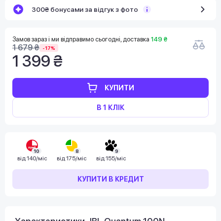
300₴ бонусами за відгук з фото
Замов зараз і ми відправимо сьогодні, доставка
149 ₴
1 679 ₴
-17%
1 399 ₴
КУПИТИ
В 1 КЛІК
10
8
9
від
140/міс
від
175/міс
від
155/міс
КУПИТИ В КРЕДИТ