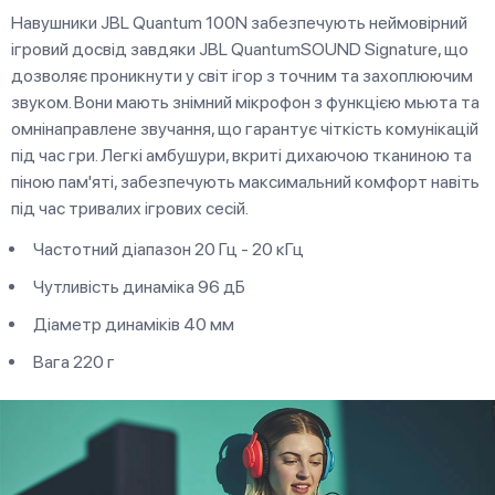
Навушники JBL Quantum 100N забезпечують неймовірний
ігровий досвід завдяки JBL QuantumSOUND Signature, що
дозволяє проникнути у світ ігор з точним та захоплюючим
звуком. Вони мають знімний мікрофон з функцією мьюта та
омнінаправлене звучання, що гарантує чіткість комунікацій
під час гри. Легкі амбушури, вкриті дихаючою тканиною та
піною пам'яті, забезпечують максимальний комфорт навіть
під час тривалих ігрових сесій.
Частотний діапазон 20 Гц - 20 кГц
Чутливість динаміка 96 дБ
Діаметр динаміків 40 мм
Вага 220 г