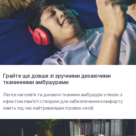
Грайте ще довше зі зручними дихаючими
тканинними амбушурами
Легке наголів’я та дихаючі тканинні амбушури з піною з
ефектом пам’яті створені для забезпечення комфорту
навіть під час найтриваліших ігрових сесій.