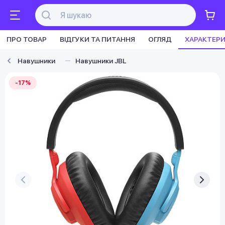
ПРО ТОВАР
ВІДГУКИ ТА ПИТАННЯ
ОГЛЯД
ХАРАКТЕР
Навушники
Навушники JBL
-17%