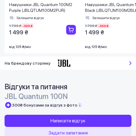
Навушники JBL Quantum 100M2
Навушники JBL Quantum
Purple (JBLQTUM100M2PUR)
Black (JBLQTUM100M2BL
Залишити відгук
Залишити відгук
1 799 ₴
1 799 ₴
-300 ₴
-300 ₴
1 499 ₴
1 499 ₴
від 125 ₴/міс
від 125 ₴/міс
На брендову сторінку
Відгуки та питання
JBL Quantum 100N
300₴ бонусами за відгук з фото
Написати відгук
Задати запитання