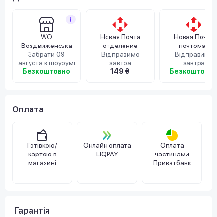
WO
Новая Почта
Новая Почта
Воздвиженська
отделение
почтомат
Забрати 09
Відправимо
Відправимо
августа в шоурумі
завтра
завтра
Безкоштовно
149 ₴
Безкоштовн
Оплата
Готівкою/
Онлайн оплата
Оплата
картою в
LIQPAY
частинами
магазині
Приватбанк
Гарантія