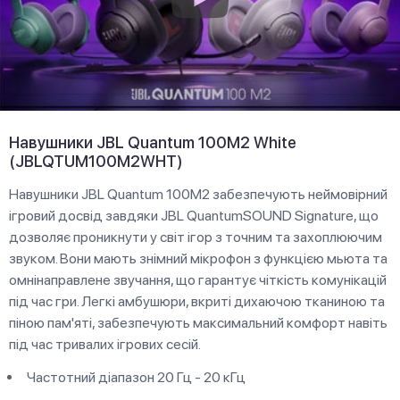
Навушники JBL Quantum 100M2 White
(JBLQTUM100M2WHT)
Навушники JBL Quantum 100M2 забезпечують неймовірний
ігровий досвід завдяки JBL QuantumSOUND Signature, що
дозволяє проникнути у світ ігор з точним та захоплюючим
звуком. Вони мають знімний мікрофон з функцією мьюта та
омнінаправлене звучання, що гарантує чіткість комунікацій
під час гри. Легкі амбушюри, вкриті дихаючою тканиною та
піною пам'яті, забезпечують максимальний комфорт навіть
під час тривалих ігрових сесій.
Частотний діапазон 20 Гц - 20 кГц