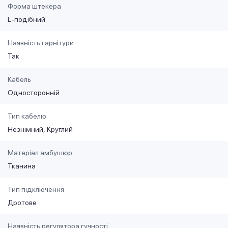
Форма штекера
L-подібний
Наявність гарнітури
Так
Кабель
Односторонній
Тип кабелю
Незнімний
Круглий
Матеріал амбушюр
Тканина
Тип підключення
Дротове
Наявність регулятора гучності