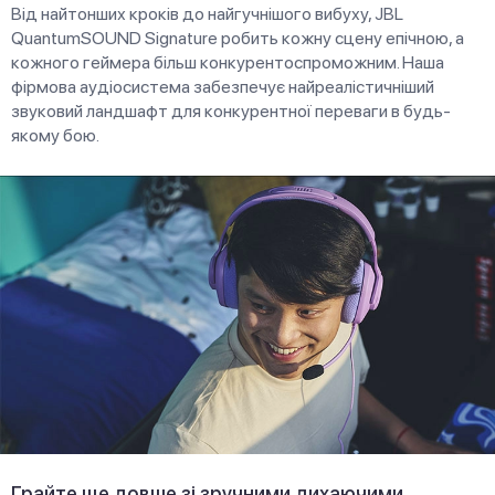
Від найтонших кроків до найгучнішого вибуху, JBL
QuantumSOUND Signature робить кожну сцену епічною, а
кожного геймера більш конкурентоспроможним. Наша
фірмова аудіосистема забезпечує найреалістичніший
звуковий ландшафт для конкурентної переваги в будь-
якому бою.
Грайте ще довше зі зручними дихаючими