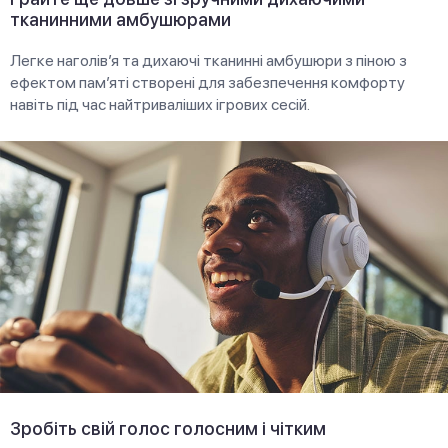
тканинними амбушюрами
Легке наголів’я та дихаючі тканинні амбушюри з піною з
ефектом пам’яті створені для забезпечення комфорту
навіть під час найтриваліших ігрових сесій.
Зробіть свій голос голосним і чітким