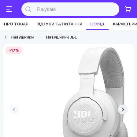
ПРО ТОВАР
ВІДГУКИ ТА ПИТАННЯ
ОГЛЯД
ХАРАКТЕР
Навушники
Навушники JBL
-17%