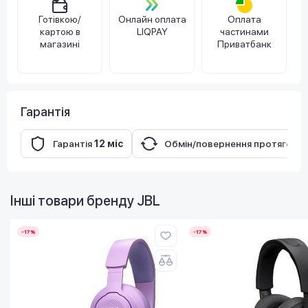
Готівкою/
Онлайн оплата
Оплата
картою в
LIQPAY
частинами
магазині
Приватбанк
Гарантія
Гарантія
12 міс
Обмін/повернення протягом
1
Інші товари бренду
JBL
-17%
-17%