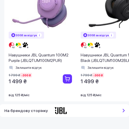
300₴ за відгук
300₴ за відгук
Навушники JBL Quantum 100M2
Навушники JBL Quantum
Purple (JBLQTUM100M2PUR)
Black (JBLQTUM100M2BL
Залишити відгук
Залишити відгук
1 799 ₴
1 799 ₴
-300 ₴
-300 ₴
1 499 ₴
1 499 ₴
від 125 ₴/міс
від 125 ₴/міс
На брендову сторінку