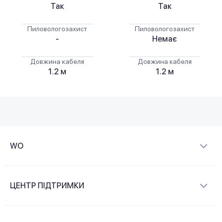
Так
Так
Пиловологозахист
Пиловологозахист
-
Немає
Довжина кабеля
Довжина кабеля
1.2 м
1.2 м
WO
Про компанію
ЦЕНТР ПІДТРИМКИ
Новини та відеоогляди
Доставка і оплата