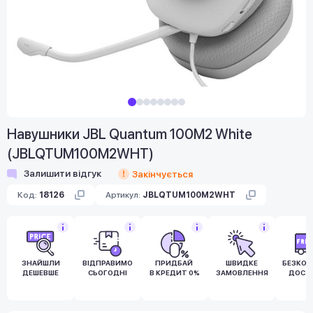
Навушники JBL Quantum 100M2 White
(JBLQTUM100M2WHT)
Залишити відгук
Закінчується
Код:
18126
Артикул:
JBLQTUM100M2WHT
ЗНАЙШЛИ
ВІДПРАВИМО
ПРИДБАЙ
ШВИДКЕ
БЕЗКО
ДЕШЕВШЕ
СЬОГОДНІ
В КРЕДИТ 0%
ЗАМОВЛЕННЯ
ДОСТ