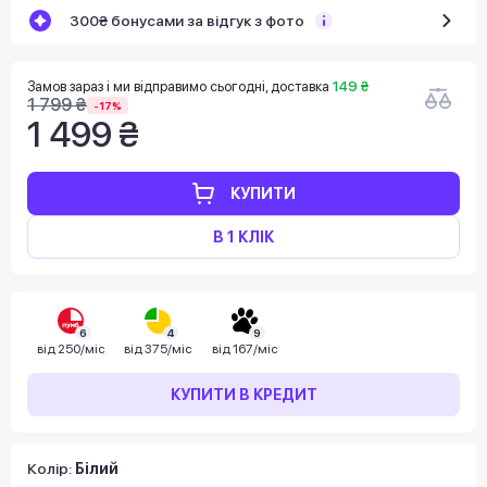
300₴ бонусами за відгук з фото
Замов зараз і ми відправимо сьогодні, доставка
149 ₴
1 799 ₴
-17%
1 499 ₴
КУПИТИ
В 1 КЛІК
6
4
9
від
250/міс
від
375/міс
від
167/міс
КУПИТИ В КРЕДИТ
Колір:
Білий