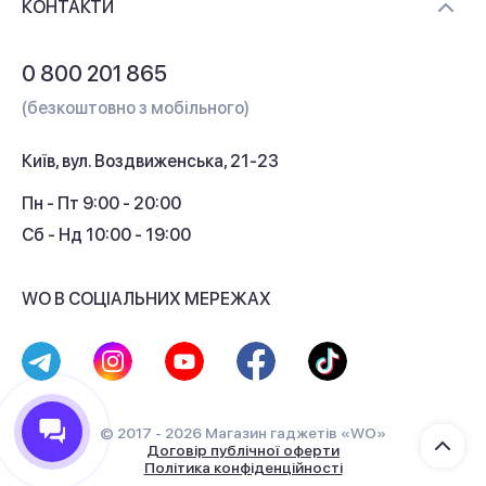
Контакти
КОНТАКТИ
Обмін і повернення
Питання та відповіді
0 800 201 865
Гарантія та сервіс
(безкоштовно з мобільного)
Кредит
Київ, вул. Воздвиженська, 21-23
Кешбек
Пн - Пт 9:00 - 20:00
Сб - Нд 10:00 - 19:00
WO В СОЦІАЛЬНИХ МЕРЕЖАХ
© 2017 - 2026 Магазин гаджетів «WO»
Договір публічної оферти
Політика конфіденційності