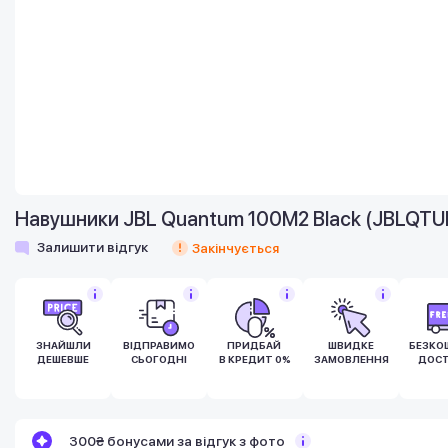
Навушники JBL Quantum 100M2 Black (JBLQT
Залишити відгук
Закінчується
ЗНАЙШЛИ
ВІДПРАВИМО
ПРИДБАЙ
ШВИДКЕ
БЕЗКО
ДЕШЕВШЕ
СЬОГОДНІ
В КРЕДИТ 0%
ЗАМОВЛЕННЯ
ДОСТ
300₴ бонусами за відгук з фото