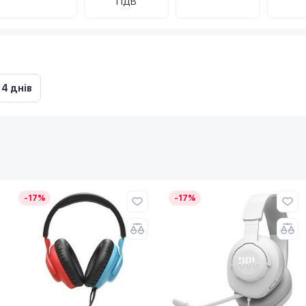
ПДВ
14 днів
-17%
-17%