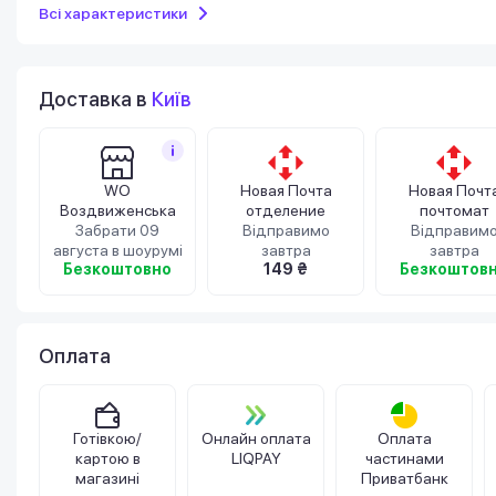
Всі характеристики
Доставка в
Київ
WO
Новая Почта
Новая Почт
Воздвиженська
отделение
почтомат
Забрати 09
Відправимо
Відправим
августа в шоурумі
завтра
завтра
Безкоштовно
149 ₴
Безкоштов
Оплата
Готівкою/
Онлайн оплата
Оплата
картою в
LIQPAY
частинами
магазині
Приватбанк