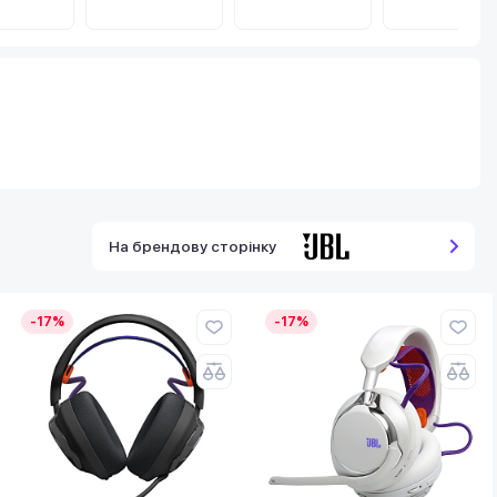
На брендову сторінку
-17%
-17%