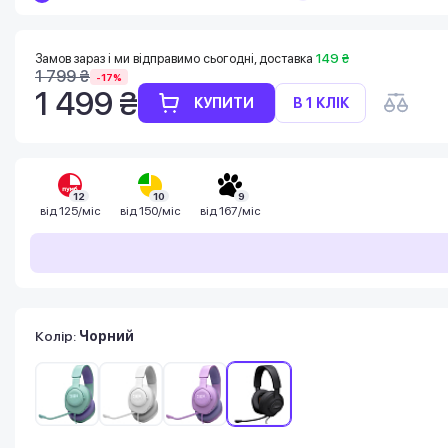
Замов зараз і ми відправимо сьогодні, доставка
149 ₴
1 799 ₴
-17%
1 499 ₴
КУПИТИ
В 1 КЛІК
12
10
9
від
125/міс
від
150/міс
від
167/міс
Колір:
Чорний