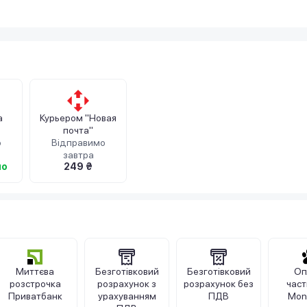
а
Курьером "Новая
почта"
о
Відправимо
завтра
но
249 ₴
Миттєва
Безготівковий
Безготівковий
Оп
розстрочка
розрахунок з
розрахунок без
час
Приватбанк
урахуванням
ПДВ
Mon