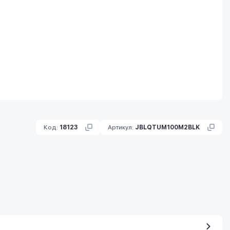
Код:
18123
Артикул:
JBLQTUM100M2BLK