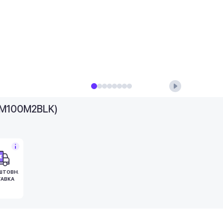
UM100M2BLK)
ШТОВНА
АВКА