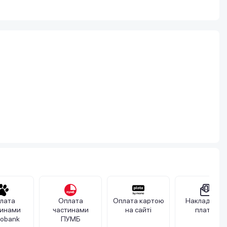
лата
Оплата
Оплата картою
Накладений
тинами
частинами
на сайті
платіж
obank
ПУМБ