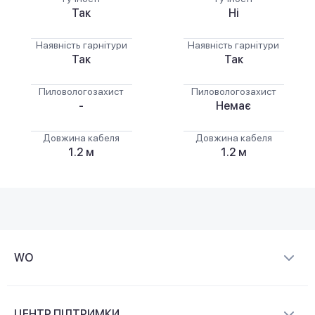
Так
Ні
Наявність гарнітури
Наявність гарнітури
Так
Так
Пиловологозахист
Пиловологозахист
-
Немає
Довжина кабеля
Довжина кабеля
1.2 м
1.2 м
WO
Про компанію
ЦЕНТР ПІДТРИМКИ