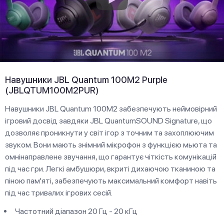
Навушники JBL Quantum 100M2 Purple
(JBLQTUM100M2PUR)
Навушники JBL Quantum 100M2 забезпечують неймовірний
ігровий досвід завдяки JBL QuantumSOUND Signature, що
дозволяє проникнути у світ ігор з точним та захоплюючим
звуком. Вони мають знімний мікрофон з функцією мьюта та
омнінаправлене звучання, що гарантує чіткість комунікацій
під час гри. Легкі амбушюри, вкриті дихаючою тканиною та
піною пам'яті, забезпечують максимальний комфорт навіть
під час тривалих ігрових сесій.
Частотний діапазон 20 Гц - 20 кГц