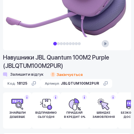
Навушники JBL Quantum 100M2 Purple
(JBLQTUM100M2PUR)
Залишити відгук
Закінчується
Код:
18125
Артикул:
JBLQTUM100M2PUR
ЗНАЙШЛИ
ВІДПРАВИМО
ПРИДБАЙ
ШВИДКЕ
БЕЗКО
ДЕШЕВШЕ
СЬОГОДНІ
В КРЕДИТ 0%
ЗАМОВЛЕННЯ
ДОСТ