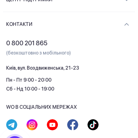
Новини та відеоогляди
Доставка і оплата
Контакти
КОНТАКТИ
Обмін і повернення
Питання та відповіді
0 800 201 865
Гарантія та сервіс
(безкоштовно з мобільного)
Кредит
Київ, вул. Воздвиженська, 21-23
Кешбек
Пн - Пт 9:00 - 20:00
Сб - Нд 10:00 - 19:00
WO В СОЦІАЛЬНИХ МЕРЕЖАХ