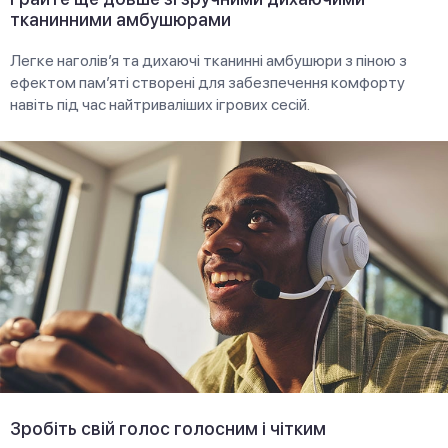
тканинними амбушюрами
Легке наголів’я та дихаючі тканинні амбушюри з піною з
ефектом пам’яті створені для забезпечення комфорту
навіть під час найтриваліших ігрових сесій.
Зробіть свій голос голосним і чітким