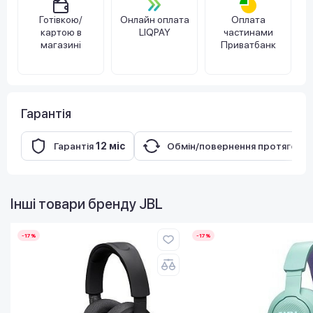
Готівкою/
Онлайн оплата
Оплата
картою в
LIQPAY
частинами
магазині
Приватбанк
Гарантія
Гарантія
12 міс
Обмін/повернення протягом
1
Інші товари бренду
JBL
-17%
-17%