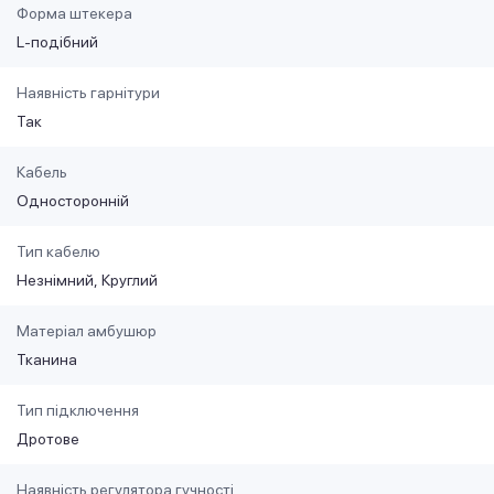
Форма штекера
L-подібний
Наявність гарнітури
Так
Кабель
Односторонній
Тип кабелю
Незнімний
Круглий
Матеріал амбушюр
Тканина
Тип підключення
Дротове
Наявність регулятора гучності