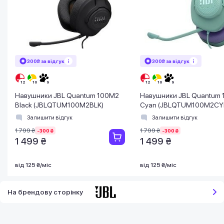
300₴ за відгук
300₴ за відгук
Навушники JBL Quantum 100M2
Навушники JBL Quantum
Black (JBLQTUM100M2BLK)
Cyan (JBLQTUM100M2CY
Залишити відгук
Залишити відгук
1 799 ₴
1 799 ₴
-300 ₴
-300 ₴
1 499 ₴
1 499 ₴
від 125 ₴/міс
від 125 ₴/міс
На брендову сторінку