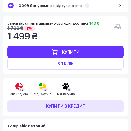
300₴ бонусами за відгук з фото
Замов зараз і ми відправимо сьогодні, доставка
149 ₴
1 799 ₴
-17%
1 499 ₴
КУПИТИ
В 1 КЛІК
12
10
9
від
125/міс
від
150/міс
від
167/міс
КУПИТИ В КРЕДИТ
Колір:
Фіолетовий