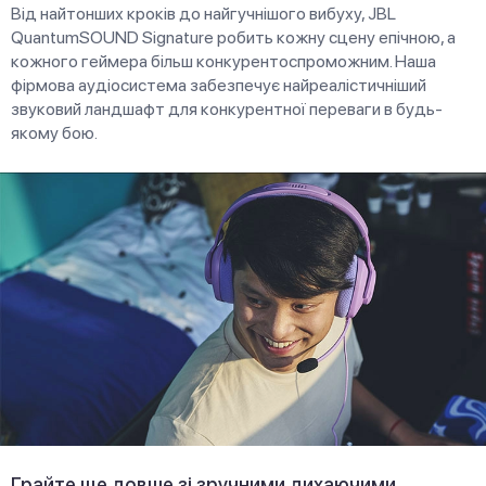
Від найтонших кроків до найгучнішого вибуху, JBL
QuantumSOUND Signature робить кожну сцену епічною, а
кожного геймера більш конкурентоспроможним. Наша
фірмова аудіосистема забезпечує найреалістичніший
звуковий ландшафт для конкурентної переваги в будь-
якому бою.
Грайте ще довше зі зручними дихаючими