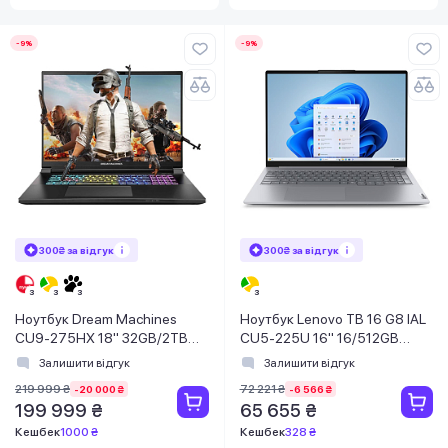
-9%
-9%
300₴ за відгук
300₴ за відгук
Ноутбук Dream Machines
Ноутбук Lenovo TB 16 G8 IAL
CU9-275HX 18" 32GB/2TB
CU5-225U 16" 16/512GB
RX5080-18UA27
21SK0080RA
Залишити відгук
Залишити відгук
219 999 ₴
72 221 ₴
-20 000 ₴
-6 566 ₴
199 999 ₴
65 655 ₴
Кешбек
1000 ₴
Кешбек
328 ₴