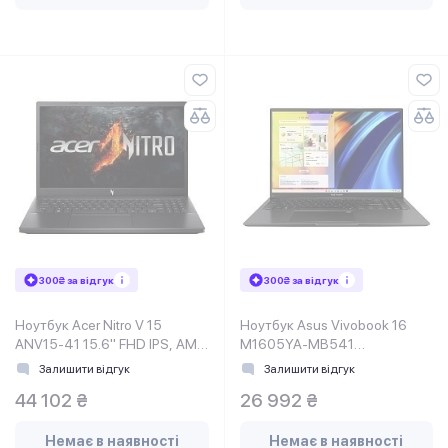
300₴ за відгук
300₴ за відгук
Ноутбук Acer Nitro V 15
Ноутбук Asus Vivobook 16
ANV15-41 15.6" FHD IPS, AMD
M1605YA-MB541
R5-7535HS, 16GB, F512GB,
(90NB10R1-M00V60)
Залишити відгук
Залишити відгук
NVD3050-4, Lin, чорний
44 102 ₴
26 992 ₴
Немає в наявності
Немає в наявності