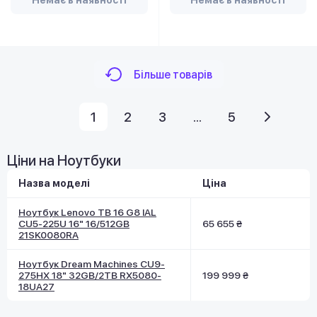
Немає в наявності
Немає в наявності
Більше товарів
1
2
3
...
5
Ціни на Ноутбуки
Назва моделі
Ціна
Ноутбук Lenovo TB 16 G8 IAL
CU5-225U 16" 16/512GB
65 655 ₴
21SK0080RA
Ноутбук Dream Machines CU9-
275HX 18" 32GB/2TB RX5080-
199 999 ₴
18UA27