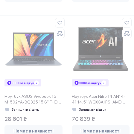
300₴ за відгук
300₴ за відгук
Ноутбук ASUS Vivobook 15
Ноутбук Acer Nitro 14 AN14-
M1502YA-BQ325 15.6" FHD
41 14.5" WQXGA IPS, AMD
IPS, AMD R5-7430U, 16GB,
R7-8845HS, 32GB, F1TB,
Залишити відгук
Залишити відгук
F512GB, UMA, NoOS
NVD4060-8, Lin, чорний
28 601 ₴
70 839 ₴
Немає в наявності
Немає в наявності