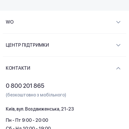
WO
Про компанію
ЦЕНТР ПІДТРИМКИ
Новини та відеоогляди
Доставка і оплата
Контакти
КОНТАКТИ
Обмін і повернення
Питання та відповіді
0 800 201 865
Гарантія та сервіс
(безкоштовно з мобільного)
Кредит
Київ, вул. Воздвиженська, 21-23
Кешбек
Пн - Пт 9:00 - 20:00
Сб - Нд 10:00 - 19:00