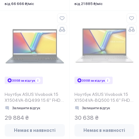
від 66 666 ₴/міс
від 21 885 ₴/міс
300₴ за відгук
300₴ за відгук
Ноутбук ASUS Vivobook 15
Ноутбук ASUS Vivobook 15
X1504VA-BQ499 15.6" FHD
X1504VA-BQ500 15.6" FHD
IPS, Intel i3-1315U, 16GB,
IPS, Intel i3-1315U, 16GB,
Залишити відгук
Залишити відгук
F512GB, Блаки (90NB10J1-
F512GB, Срібл (90NB10J2-
29 884 ₴
30 638 ₴
M00PH0)
M00PJ0)
Немає в наявності
Немає в наявності