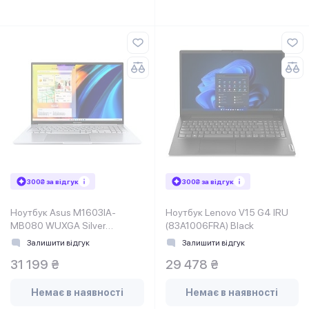
300₴ за відгук
300₴ за відгук
Ноутбук Asus M1603IA-
Ноутбук Lenovo V15 G4 IRU
MB080 WUXGA Silver
(83A1006FRA) Black
(90NB0Y42-M003N0)
Залишити відгук
Залишити відгук
31 199 ₴
29 478 ₴
Немає в наявності
Немає в наявності