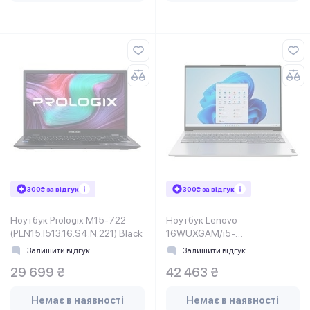
300₴ за відгук
300₴ за відгук
Ноутбук Prologix M15-722
Ноутбук Lenovo
(PLN15.I513.16.S4.N.221) Black
16WUXGAM/i5-
13420H/16/512/Intel
Залишити відгук
Залишити відгук
HD/DOS/F/Arctic grey
29 699 ₴
42 463 ₴
ThinkBook 16 G6 IRL
Немає в наявності
Немає в наявності