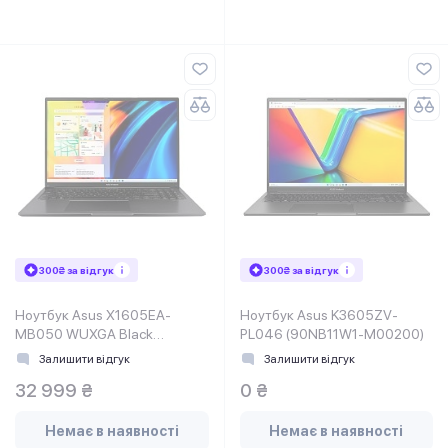
300₴ за відгук
300₴ за відгук
Ноутбук Asus X1605EA-
Ноутбук Asus K3605ZV-
MB050 WUXGA Black
PL046 (90NB11W1-M00200)
(90NB0ZE3-M00220)
Залишити відгук
Залишити відгук
32 999 ₴
0 ₴
Немає в наявності
Немає в наявності