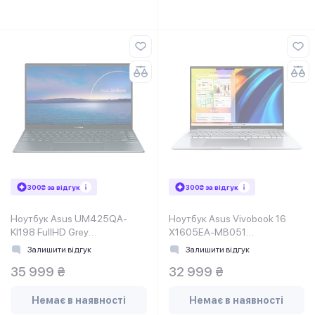
300₴ за відгук
300₴ за відгук
Ноутбук Asus UM425QA-
Ноутбук Asus Vivobook 16
KI198 FullHD Grey
X1605EA-MB051
(90NB0TV1-M00AN0)
(90NB0ZE2-M00230)
Залишити відгук
Залишити відгук
35 999 ₴
32 999 ₴
Немає в наявності
Немає в наявності