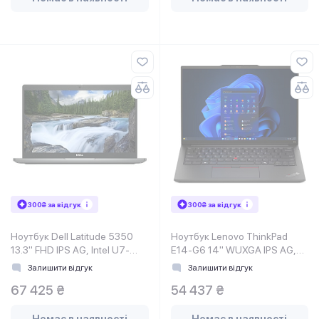
300₴ за відгук
300₴ за відгук
Ноутбук Dell Latitude 5350
Ноутбук Lenovo ThinkPad
13.3" FHD IPS AG, Intel U7-
E14-G6 14" WUXGA IPS AG,
165U, 16GB, F512GB, UMA,
Intel U5-125U, 32GB, F1TB,
Залишити відгук
Залишити відгук
Lin, сірий
UMA, DOS, чорний
67 425 ₴
54 437 ₴