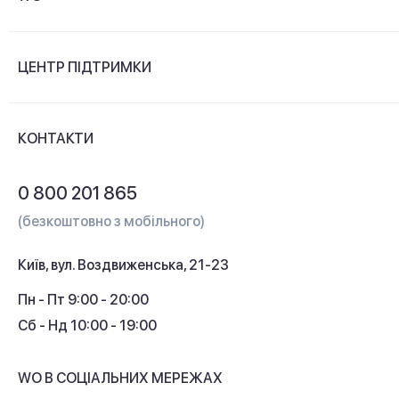
Про компанію
ЦЕНТР ПІДТРИМКИ
Новини та відеоогляди
Доставка і оплата
Контакти
КОНТАКТИ
Обмін і повернення
Питання та відповіді
0 800 201 865
Гарантія та сервіс
(безкоштовно з мобільного)
Кредит
Київ, вул. Воздвиженська, 21-23
Кешбек
Пн - Пт 9:00 - 20:00
Сб - Нд 10:00 - 19:00
WO В СОЦІАЛЬНИХ МЕРЕЖАХ