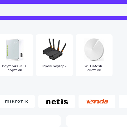
Роутери з USB-
Ігрові роутери
Wi-Fi Mesh-
портами
системи