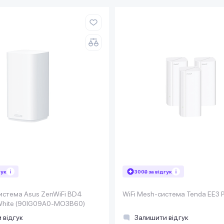
гук
300₴ за відгук
истема Asus ZenWiFi BD4
WiFi Mesh-система Tenda EE3 P
 White (90IG09A0-MO3B60)
 відгук
Залишити відгук