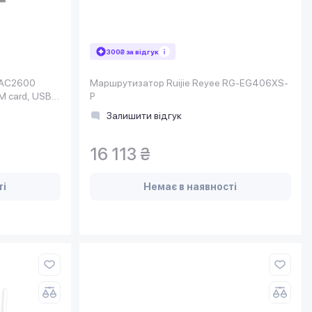
300₴ за відгук
 AC2600
Маршрутизатор Ruijie Reyee RG-EG406XS-
M card, USB
P
Залишити відгук
16 113 ₴
ті
Немає в наявності