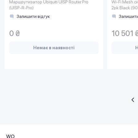
Маршрутизатор Ubiquiti UISP Router Pro
Wi-Fi Mesh с
(UISP-R-Pro)
2pk Black (
Залишити відгук
Залишити
0 ₴
10 501 
Немає в наявності
Н
WO