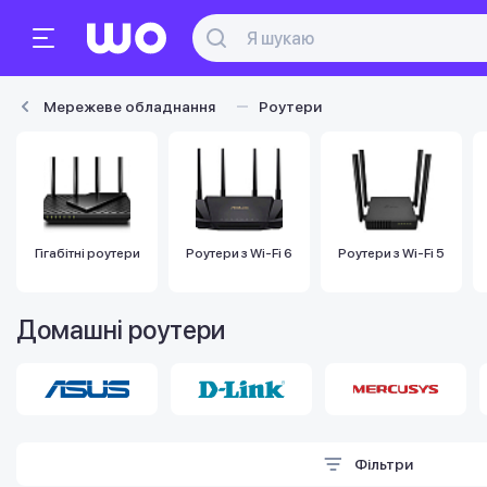
Мережеве обладнання
Роутери
Гігабітні роутери
Роутери з Wi-Fi 6
Роутери з Wi-Fi 5
Домашні роутери
Фільтри