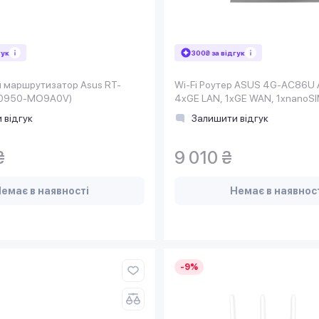
гук
300₴ за відгук
 маршрутизатор Asus RT-
Wi-Fi Роутер ASUS 4G-AC86U
G0950-MO9A0V)
4xGE LAN, 1xGE WAN, 1xnanoSI
2.0 MU-MIMO
 відгук
Залишити відгук
₴
9 010 ₴
емає в наявності
Немає в наявнос
-9%