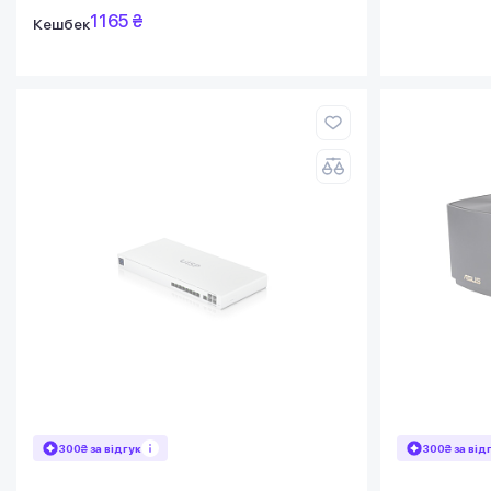
1165 ₴
Кешбек
300₴ за відгук
300₴ за від