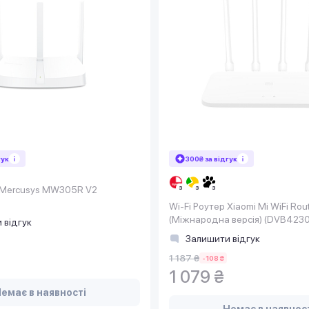
гук
300₴ за відгук
р Mercusys MW305R V2
Wi-Fi Роутер Xiaomi Mi WiFi Rou
(Міжнародна версія) (DVB423
 відгук
Залишити відгук
1 187 ₴
-108 ₴
1 079 ₴
емає в наявності
Немає в наявнос