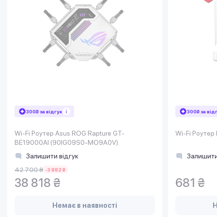
300₴ за відгук
300₴ за від
Wi-Fi Роутер Asus ROG Rapture GT-
Wi-Fi Роуте
BE19000AI (90IG09S0-MO9A0V)
Залишити відгук
Залишити
42 700 ₴
-3 882 ₴
38 818 ₴
681 ₴
Немає в наявності
Н