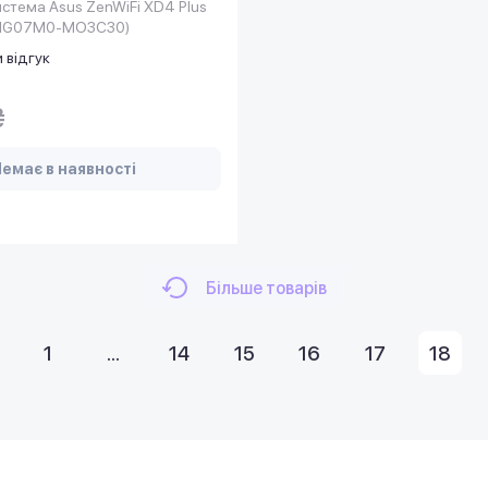
истема Asus ZenWiFi XD4 Plus
90IG07M0-MO3C30)
 відгук
₴
емає в наявності
Більше товарів
1
...
14
15
16
17
18