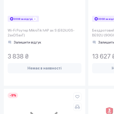
300₴ за відгук
300₴ за від
Wi-Fi Роутер MikroTik hAP ax S (E62iUGS-
Бездротовий
2axD5axT)
BE92U (90I
Залишити відгук
Залишити
3 838 ₴
13 627 
Немає в наявності
Н
-9%