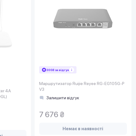
300₴ за відгук
Маршрутизатор Ruijie Reyee RG-EG105G-P
V3
ter 4A
0GL)
Залишити відгук
7 676 ₴
Немає в наявності
ті