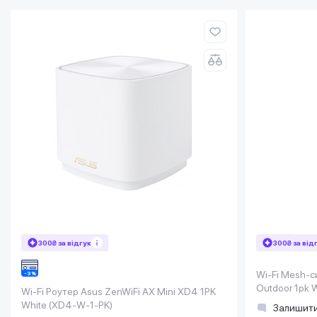
300₴ за відгук
300₴ за від
Wi-Fi Mesh-с
Outdoor 1pk
Wi-Fi Роутер Asus ZenWiFi AX Mini XD4 1PK
White (XD4-W-1-PK)
Залишити