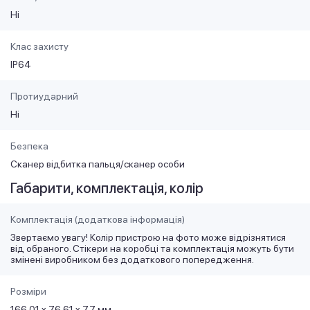
Ні
Клас захисту
IP64
Протиударний
Ні
Безпека
Сканер відбитка пальця/сканер особи
Габарити, комплектація, колір
Комплектація (додаткова інформація)
Звертаємо увагу! Колір пристрою на фото може відрізнятися
від обраного. Стікери на коробці та комплектація можуть бути
змінені виробником без додаткового попередження.
Розміри
166.01 x 76.61 x 7.7 мм