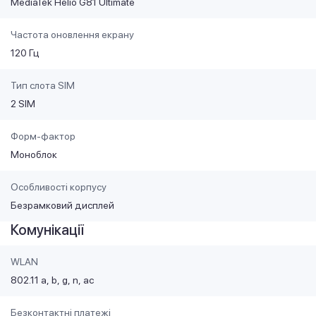
MediaTek Helio G81 Ultimate
Частота оновлення екрану
120 Гц
Тип слота SIM
2 SIM
Форм-фактор
Моноблок
Особливості корпусу
Безрамковий дисплей
Комунікації
WLAN
802.11 a
b
g
n
ac
Безконтактні платежі