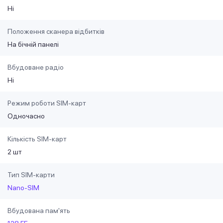
Ні
Положення сканера відбитків
На бічній панелі
Вбудоване радіо
Ні
Режим роботи SIM-карт
Одночасно
Кількість SIM-карт
2 шт
Тип SIM-карти
Nano-SIM
Вбудована пам'ять