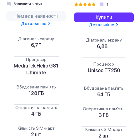
Залишити відгук
1
Немає в наявності
Купити
Детальніше
Детальніше
Діагональ екрану
Діагональ екрану
6,7 "
6,88 "
Процесор
Процесор
MediaTek Helio G81
Unisoc T7250
Ultimate
Вбудована пам'ять
Вбудована пам'ять
128 ГБ
64 ГБ
Оперативна пам'ять
Оперативна пам'ять
4 ГБ
3 ГБ
Кількість SIM-карт
Кількість SIM-карт
2 шт
2 шт