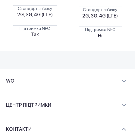
Стандарт зв'язку
Стандарт зв'язку
2G, 3G, 4G (LTE)
2G, 3G, 4G (LTE)
Підтримка NFC
Підтримка NFC
Так
Ні
WO
Про компанію
ЦЕНТР ПІДТРИМКИ
Новини та відеоогляди
Доставка і оплата
Контакти
КОНТАКТИ