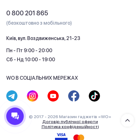
Обмін і повернення
Питання та відповіді
0 800 201 865
Гарантія та сервіс
(безкоштовно з мобільного)
Кредит
Київ, вул. Воздвиженська, 21-23
Кешбек
Пн - Пт 9:00 - 20:00
Сб - Нд 10:00 - 19:00
WO В СОЦІАЛЬНИХ МЕРЕЖАХ
© 2017 - 2026 Магазин гаджетів «WO»
Договір публічної оферти
Політика конфіденційності