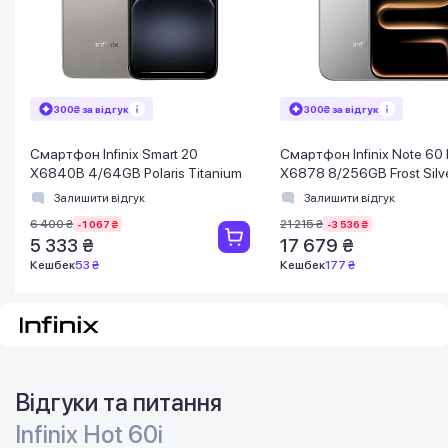
300₴ за відгук
300₴ за відгук
Смартфон Infinix Smart 20
Смартфон Infinix Note 60 
X6840B 4/64GB Polaris Titanium
X6878 8/256GB Frost Silv
Залишити відгук
Залишити відгук
6 400 ₴
21 215 ₴
-1 067 ₴
-3 536 ₴
5 333 ₴
17 679 ₴
Кешбек
53 ₴
Кешбек
177 ₴
Відгуки та питання
Infinix Hot 60i