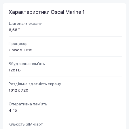
Характеристики Oscal Marine 1
Діагональ екрану
6,56 "
Процесор
Unisoc T615
Вбудована пам'ять
128 ГБ
Роздільна здатність екрану
1612 х 720
Оперативна пам'ять
4 ГБ
Кількість SIM-карт