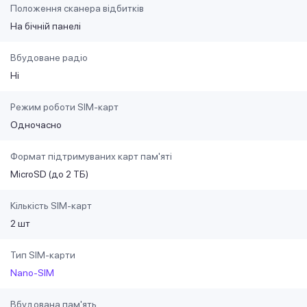
Положення сканера відбитків
На бічній панелі
Вбудоване радіо
Ні
Режим роботи SIM-карт
Одночасно
Формат підтримуваних карт пам'яті
MicroSD (до 2 ТБ)
Кількість SIM-карт
2 шт
Тип SIM-карти
Nano-SIM
Вбудована пам'ять