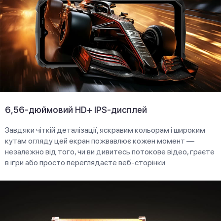
6,56-дюймовий HD+ IPS-дисплей
Завдяки чіткій деталізації, яскравим кольорам і широким
кутам огляду цей екран пожвавлює кожен момент —
незалежно від того, чи ви дивитесь потокове відео, граєте
в ігри або просто переглядаєте веб-сторінки.