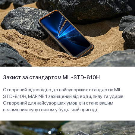
Захист за стандартом MIL-STD-810H
Створений відповідно до найсуворіших стандартів MIL-
STD-810H, MARINE 1 захищений від води, пилу та ударів.
Створений для найсуворіших умов, він стане вашим
незамінним супутником у будь-якій пригоді.