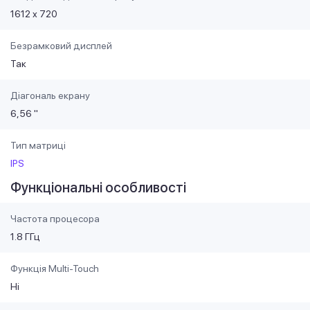
1612 х 720
Безрамковий дисплей
Так
Діагональ екрану
6,56 "
Тип матриці
IPS
Функціональні особливості
Частота процесора
1.8 ГГц
Функція Multi-Touch
Ні