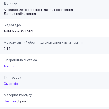
Датчики
Акселерометр
Гіроскоп
Датчик освітлення
Датчик наближення
Відеоядро
ARM Mali-G57 MP1
Максимальний обсяг підтримуваної карти пам'яті
2 Тб
Операційна система
Android
Тип товару
Смартфон
Матеріал корпусу
Пластик
Гума