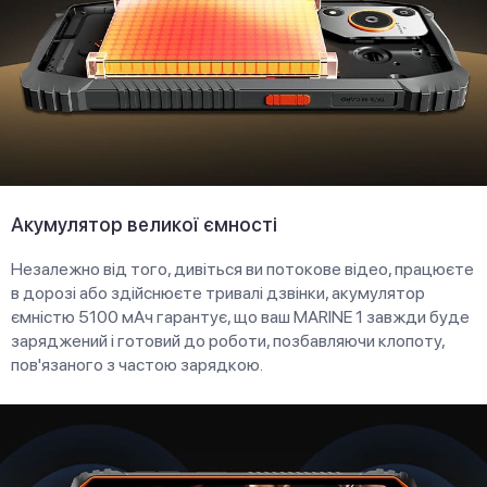
Акумулятор великої ємності
Незалежно від того, дивіться ви потокове відео, працюєте
в дорозі або здійснюєте тривалі дзвінки, акумулятор
ємністю 5100 мАч гарантує, що ваш MARINE 1 завжди буде
заряджений і готовий до роботи, позбавляючи клопоту,
пов'язаного з частою зарядкою.