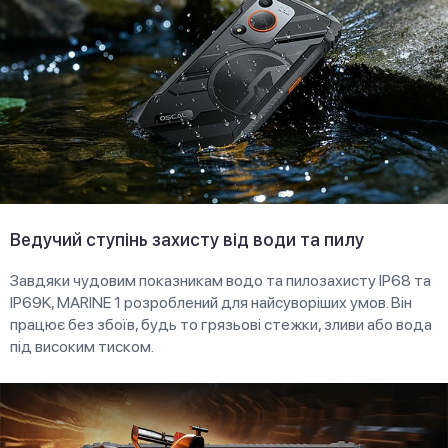
Ведучий ступінь захисту від води та пилу
Завдяки чудовим показникам водо та пилозахисту IP68 та
IP69K, MARINE 1 розроблений для найсуворіших умов. Він
працює без збоїв, будь то грязьові стежки, зливи або вода
під високим тиском.