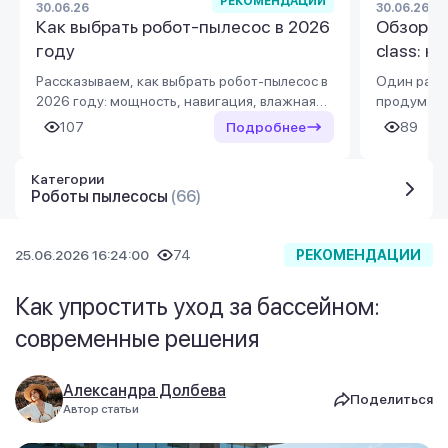
РЕКОМЕНДАЦИИ
30.06.26
30.06.26
Как выбрать робот-пылесос в 2026
Обзор D
году
class: к
простра
Рассказываем, как выбрать робот-пылесос в
Один раз 
2026 году: мощность, навигация, влажная
продуманн
уборка, база самоочистки, функции для
продуктов.
107
Подробнее
89
ковров и животных. Обзор популярных
class и пр
брендов и моделей в Украине.
удобно и 
Категории
пространст
Роботы пылесосы
(66)
25.06.2026 16:24:00
74
РЕКОМЕНДАЦИИ
Как упростить уход за бассейном:
современные решения
Александра Долбева
Поделиться
Автор статьи