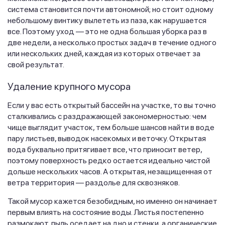
система становится почти автономной; но стоит одному
небольшому винтику вылететь из паза, как нарушается
все. Поэтому уход — это не одна большая уборка раз в
две недели, а несколько простых задач в течение одного
или нескольких дней, каждая из которых отвечает за
свой результат.
Удаление крупного мусора
Если у вас есть открытый бассейн на участке, то вы точно
сталкивались с раздражающей закономерностью: чем
чище выглядит участок, тем больше шансов найти в воде
пару листьев, выводок насекомых и веточку. Открытая
вода буквально притягивает все, что приносит ветер,
поэтому поверхность редко остается идеально чистой
дольше нескольких часов. А открытая, незащищенная от
ветра территория — раздолье для сквозняков.
Такой мусор кажется безобидным, но именно он начинает
первым влиять на состояние воды. Листья постепенно
размокают, пыль оседает на дно и стенки, а органические