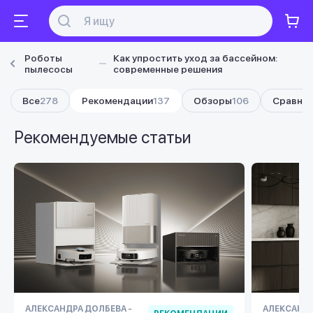
Роботы
Как упростить уход за бассейном:
пылесосы
современные решения
Все
278
Рекомендации
137
Обзоры
106
Сравнен
Рекомендуемые статьи
АЛЕКСАНДРА ДОЛБЕВА -
АЛЕКСАНДР