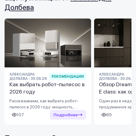
Долбева
АЛЕКСАНДРА
АЛЕКСАНДРА
РЕКОМЕНДАЦИИ
ДОЛБЕВА - 30.06.26
ДОЛБЕВА - 30.06.2
Как выбрать робот-пылесос в
Обзор Dreame
2026 году
E class: как о
пространство 
Рассказываем, как выбрать робот-
Один раз в недел
пылесос в 2026 году: мощность,
продуманное хран
навигация, влажная уборка, база
забытых продукто
107
Подробнее
89
самоочистки, функции для ковров и
MegaPro 185 см E 
животных. Обзор популярных брендов
советы, которые п
и моделей в Украине.
практично органи