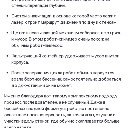
стенки, перепады глубины.
Система навигации, в основе которой часто лежит
лазер, строит маршрут движения по дну и стенкам.
Щетки и всасывающий механизм собирают всю грязь
и мусор. В этом робот-скиммер очень похож на
обычный робот-пылесос.
Фильтрующий контейнер удерживает мусор внутри
корпуса.
После завершения цикла робот обычно паркуется
возле бортика бассейна: самостоятельно добраться
до док-станции он не может.
Именно благодаря вот такому комплексному подходу
процесс последователен, а не случайный. Даже в
бассейнах сложной формы устройство постепенно
охватывает всю поверхность, включая углы, ступени и
участки вдоль стенок, где обычно скапливается больше
всего налета.