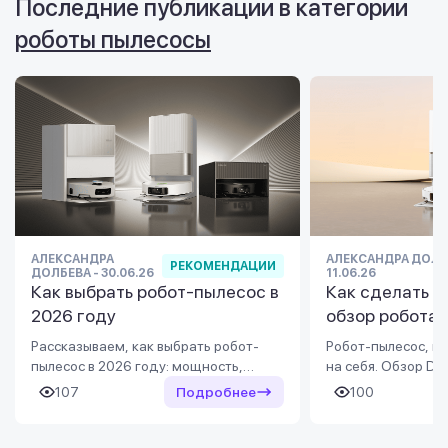
Последние публикации в категории
пространство в хо
роботы пылесосы
АЛЕКСАНДРА
АЛЕКСАНДРА ДОЛБ
РЕКОМЕНДАЦИИ
ДОЛБЕВА - 30.06.26
11.06.26
Как выбрать робот-пылесос в
Как сделать у
2026 году
обзор робота
Dreame Bot L50
Рассказываем, как выбрать робот-
Робот-пылесос, ко
пылесос в 2026 году: мощность,
на себя. Обзор Dre
навигация, влажная уборка, база
AE: сухая и влажна
107
Подробнее
100
самоочистки, функции для ковров и
самоочистка, умна
животных. Обзор популярных брендов
удобство в повсе
и моделей в Украине.