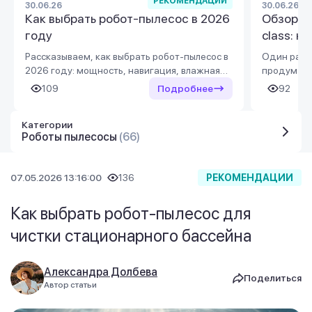
РЕКОМЕНДАЦИИ
30.06.26
30.06.26
Как выбрать робот-пылесос в 2026
Обзор D
году
class: к
простра
Рассказываем, как выбрать робот-пылесос в
Один раз 
2026 году: мощность, навигация, влажная
продуманн
уборка, база самоочистки, функции для
продуктов.
109
Подробнее
92
ковров и животных. Обзор популярных
class и пр
брендов и моделей в Украине.
удобно и 
Категории
пространст
Роботы пылесосы
(66)
07.05.2026 13:16:00
136
РЕКОМЕНДАЦИИ
Как выбрать робот-пылесос для
чистки стационарного бассейна
Александра Долбева
Поделиться
Автор статьи