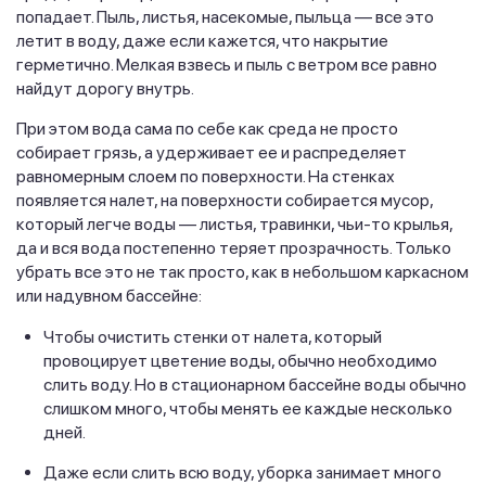
попадает. Пыль, листья, насекомые, пыльца — все это
летит в воду, даже если кажется, что накрытие
герметично. Мелкая взвесь и пыль с ветром все равно
найдут дорогу внутрь.
При этом вода сама по себе как среда не просто
собирает грязь, а удерживает ее и распределяет
равномерным слоем по поверхности. На стенках
появляется налет, на поверхности собирается мусор,
который легче воды — листья, травинки, чьи-то крылья,
да и вся вода постепенно теряет прозрачность. Только
убрать все это не так просто, как в небольшом каркасном
или надувном бассейне:
Чтобы очистить стенки от налета, который
провоцирует цветение воды, обычно необходимо
слить воду. Но в стационарном бассейне воды обычно
слишком много, чтобы менять ее каждые несколько
дней.
Даже если слить всю воду, уборка занимает много