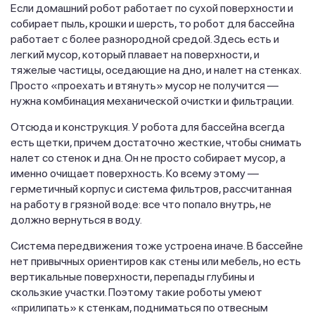
Если домашний робот работает по сухой поверхности и
собирает пыль, крошки и шерсть, то робот для бассейна
работает с более разнородной средой. Здесь есть и
легкий мусор, который плавает на поверхности, и
тяжелые частицы, оседающие на дно, и налет на стенках.
Просто «проехать и втянуть» мусор не получится —
нужна комбинация механической очистки и фильтрации.
Отсюда и конструкция. У робота для бассейна всегда
есть щетки, причем достаточно жесткие, чтобы снимать
налет со стенок и дна. Он не просто собирает мусор, а
именно очищает поверхность. Ко всему этому —
герметичный корпус и система фильтров, рассчитанная
на работу в грязной воде: все что попало внутрь, не
должно вернуться в воду.
Система передвижения тоже устроена иначе. В бассейне
нет привычных ориентиров как стены или мебель, но есть
вертикальные поверхности, перепады глубины и
скользкие участки. Поэтому такие роботы умеют
«прилипать» к стенкам, подниматься по отвесным