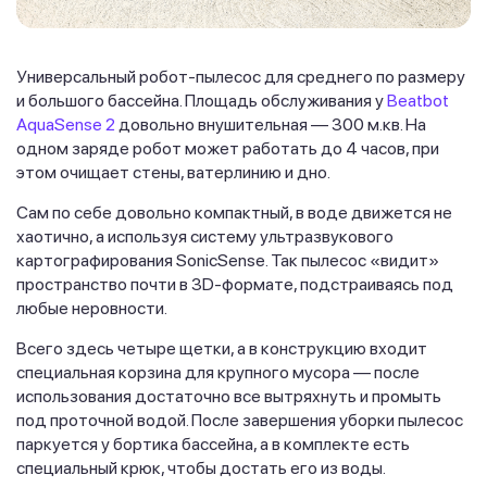
Универсальный робот-пылесос для среднего по размеру
и большого бассейна. Площадь обслуживания у
Beatbot
AquaSense 2
довольно внушительная — 300 м.кв. На
одном заряде робот может работать до 4 часов, при
этом очищает стены, ватерлинию и дно.
Сам по себе довольно компактный, в воде движется не
хаотично, а используя систему ультразвукового
картографирования SonicSense. Так пылесос «видит»
пространство почти в 3D-формате, подстраиваясь под
любые неровности.
Всего здесь четыре щетки, а в конструкцию входит
специальная корзина для крупного мусора — после
использования достаточно все вытряхнуть и промыть
под проточной водой. После завершения уборки пылесос
паркуется у бортика бассейна, а в комплекте есть
специальный крюк, чтобы достать его из воды.