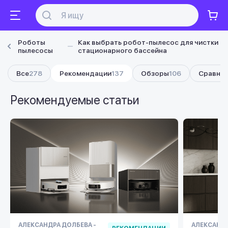
Роботы
Как выбрать робот-пылесос для чистки
пылесосы
стационарного бассейна
Все
278
Рекомендации
137
Обзоры
106
Сравнен
Рекомендуемые статьи
АЛЕКСАНДРА ДОЛБЕВА -
АЛЕКСАНДР