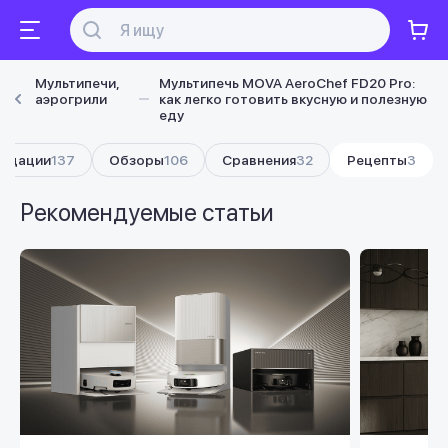
Мультипечи,
Мультипечь MOVA AeroChef FD20 Pro:
аэрогрили
как легко готовить вкусную и полезную
еду
ндации
137
Обзоры
106
Сравнения
32
Рецепты
3
Рекомендуемые статьи