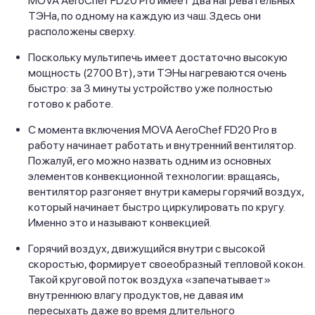
MOVA AeroChef FD20 Pro имеет два нагревательных
ТЭНа, по одному на каждую из чаш. Здесь они
расположены сверху.
Поскольку мультипечь имеет достаточно высокую
мощность (2700 Вт), эти ТЭНы нагреваются очень
быстро: за 3 минуты устройство уже полностью
готово к работе.
С момента включения MOVA AeroChef FD20 Pro в
работу начинает работать и внутренний вентилятор.
Пожалуй, его можно назвать одним из основных
элементов конвекционной технологии: вращаясь,
вентилятор разгоняет внутри камеры горячий воздух,
который начинает быстро циркулировать по кругу.
Именно это и называют конвекцией.
Горячий воздух, движущийся внутри с высокой
скоростью, формирует своеобразный тепловой кокон.
Такой круговой поток воздуха «запечатывает»
внутреннюю влагу продуктов, не давая им
пересыхать даже во время длительного