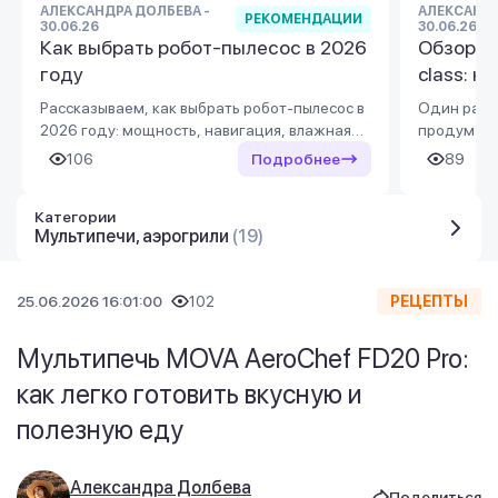
АЛЕКСАНДРА ДОЛБЕВА -
АЛЕКСАНДР
РЕКОМЕНДАЦИИ
30.06.26
30.06.26
Как выбрать робот-пылесос в 2026
Обзор D
году
class: к
простра
Рассказываем, как выбрать робот-пылесос в
Один раз 
2026 году: мощность, навигация, влажная
продуманн
уборка, база самоочистки, функции для
продуктов.
106
Подробнее
89
ковров и животных. Обзор популярных
class и пр
брендов и моделей в Украине.
удобно и 
Категории
пространст
Мультипечи, аэрогрили
(19)
25.06.2026 16:01:00
102
РЕЦЕПТЫ
Мультипечь MOVA AeroChef FD20 Pro:
как легко готовить вкусную и
полезную еду
Александра Долбева
Поделиться