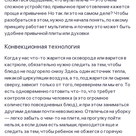
сложное устройство; привычное приготовление кажется
проще и привычнее. Но так ли это на самом деле? Чтобы
разобраться в этом, нужно для начала понять, по какому
принципу работает мультипечь и почему это может быть
удобнее привычной плиты или духовки.
Конвекционная технология
Когда у нас что-то жарится на сковороде или варится в
кастрюле, обязательно нужно следить за тем, чтобы
блюдо не подгорело снизу. Здесь один источник тепла,
никакой циркуляции воздуха, а то, поджарится ли сырник
сверху, зависит только от того, перевернем ли мы его. То
есть одновременно готовить что-то, что требует
контроля со стороны человека (а это огромное
количество повседневных блюд), и при этом заниматься
другими делами почти невозможно. Отвлечься на уборку
— легко забыть о чем-то на плите, на прогулку пойти
нельзя, а если дома есть малыши, приходится еще и
следить за тем, чтобы ребенок не обжегся о горячую