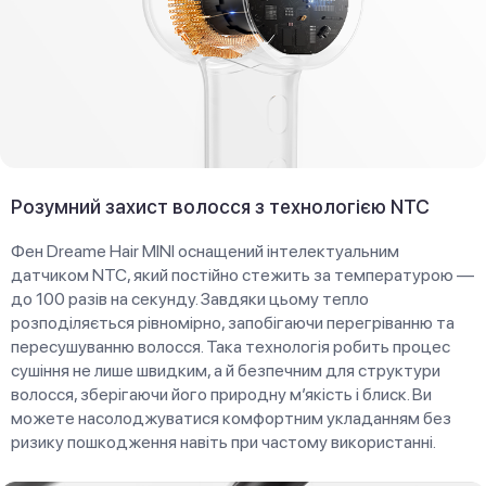
Розумний захист волосся з технологією NTC
Фен Dreame Hair MINI оснащений інтелектуальним
датчиком NTC, який постійно стежить за температурою —
до 100 разів на секунду. Завдяки цьому тепло
розподіляється рівномірно, запобігаючи перегріванню та
пересушуванню волосся. Така технологія робить процес
сушіння не лише швидким, а й безпечним для структури
волосся, зберігаючи його природну м’якість і блиск. Ви
можете насолоджуватися комфортним укладанням без
ризику пошкодження навіть при частому використанні.