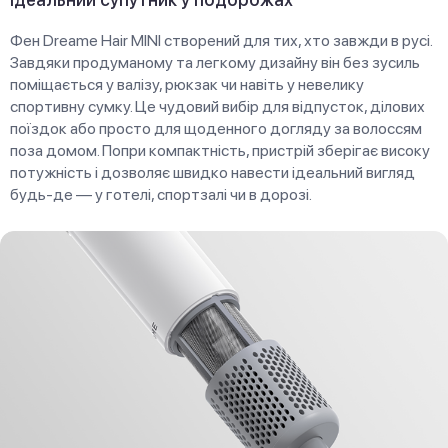
Фен Dreame Hair MINI створений для тих, хто завжди в русі.
Завдяки продуманому та легкому дизайну він без зусиль
поміщається у валізу, рюкзак чи навіть у невелику
спортивну сумку. Це чудовий вибір для відпусток, ділових
поїздок або просто для щоденного догляду за волоссям
поза домом. Попри компактність, пристрій зберігає високу
потужність і дозволяє швидко навести ідеальний вигляд
будь-де — у готелі, спортзалі чи в дорозі.