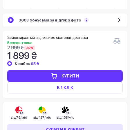
300₴ бонусами за відгук з фото
Замов зараз і ми відправимо сьогодні, доставка
Безкоштовно
2 999 ₴
-37%
1 899 ₴
Кешбек
95 ₴
КУПИТИ
В 1 КЛІК
24
15
12
від
79/міс
від
127/міс
від
158/міс
КУПИТИ В КРЕДИТ