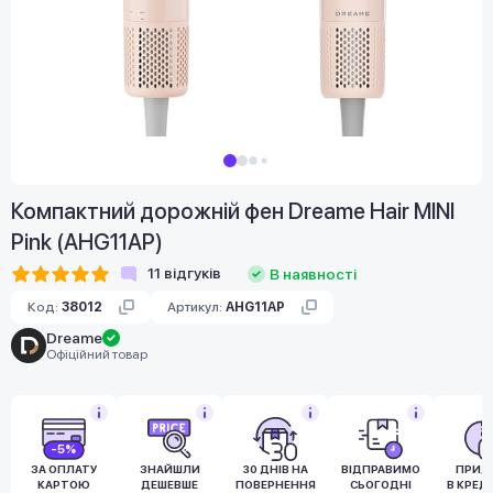
Компактний дорожній фен Dreame Hair MINI
Pink (AHG11AP)
11
відгуків
В наявності
Код:
38012
Артикул:
AHG11AP
Dreame
Офіційний товар
-5%
ЗА ОПЛАТУ
ЗНАЙШЛИ
30 ДНІВ НА
ВІДПРАВИМО
ПРИД
КАРТОЮ
ДЕШЕВШЕ
ПОВЕРНЕННЯ
СЬОГОДНІ
В КРЕД