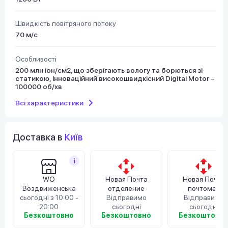
Швидкість повітряного потоку
70 м/с
Особливості
200 млн іон/см2, що зберігають вологу та борються зі
статикою, Інноваційний високошвидкісний Digital Motor –
100000 об/хв
Всі характеристики
Доставка в
Київ
WO
Новая Почта
Новая Почта
Воздвиженська
отделение
почтомат
сьогодні з 10:00 -
Відправимо
Відправимо
20:00
сьогодні
сьогодні
Безкоштовно
Безкоштовно
Безкоштовн