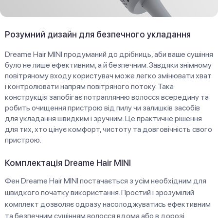
Розумний дизайн для безпечного укладання
Dreame Hair MINI продуманий до дрібниць, аби ваше сушіння
було не лише ефективним, а й безпечним. Завдяки знімному
повітряному входу користувач може легко змінювати хват
і контролювати напрям повітряного потоку. Така
конструкція запобігає потраплянню волосся всередину та
робить очищення пристрою від пилу чи залишків засобів
для укладання швидким і зручним. Це практичне рішення
для тих, хто цінує комфорт, чистоту та довговічність свого
пристрою.
Комплектація Dreame Hair MINI
Фен Dreame Hair MINI постачається з усім необхідним для
швидкого початку використання. Простий і зрозумілий
комплект дозволяє одразу насолоджуватись ефективним
та безпечним сушінням волосся вдома або в дорозі.