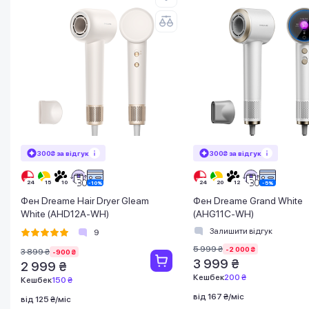
300₴ за відгук
300₴ за відгук
Фен Dreame Hair Dryer Gleam
Фен Dreame Grand White
White (AHD12A-WH)
(AHG11C-WH)
Залишити відгук
9
5 999 ₴
-2 000 ₴
3 899 ₴
-900 ₴
3 999 ₴
2 999 ₴
Кешбек
200 ₴
Кешбек
150 ₴
від 167 ₴/міс
від 125 ₴/міс