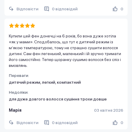
Відповісти
0 відповідей
0
Купили цей фен донечці на 6 років, бо вона дуже хотіла
«як у мами». Сподобалось, що тут є дитячий режим із
м’якою температурою, тому не страшно сушити волосся
дитині. Сам фен легенький, маленький і їй зручно тримати
його самостійно. Тепер щоранку сушимо волосся без сліз і
вмовлянь.
Переваги:
дитячий режим, легкий, компактний
Недоліки:
для дуже довгого волосся сушіння трохи довше
Марія
03 квітня 2026
Відповісти
0 відповідей
0