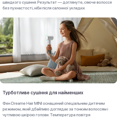
швидкого сушіння. Результат — доглянуте, сяюче волосся
без пухнастості, ніби після салонної укладки.
Турботливе сушіння для найменших
Фен Dreame Hair MINI оснащений спеціальним дитячим
режимом, який дбайливо доглядає за тонким волоссям і
чутливою шкірою голови. Температура повітря