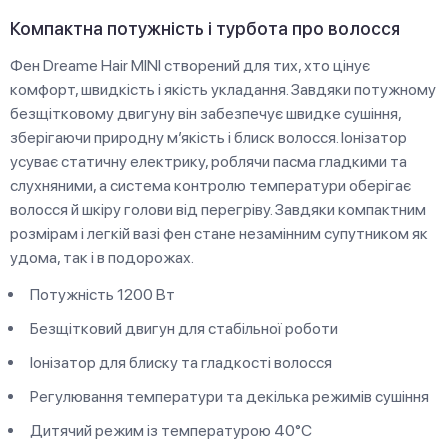
Компактна потужність і турбота про волосся
Фен Dreame Hair MINI створений для тих, хто цінує
комфорт, швидкість і якість укладання. Завдяки потужному
безщітковому двигуну він забезпечує швидке сушіння,
зберігаючи природну м’якість і блиск волосся. Іонізатор
усуває статичну електрику, роблячи пасма гладкими та
слухняними, а система контролю температури оберігає
волосся й шкіру голови від перегріву. Завдяки компактним
розмірам і легкій вазі фен стане незамінним супутником як
удома, так і в подорожах.
Потужність 1200 Вт
Безщітковий двигун для стабільної роботи
Іонізатор для блиску та гладкості волосся
Регулювання температури та декілька режимів сушіння
Дитячий режим із температурою 40°C