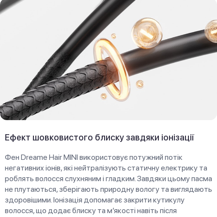
Ефект шовковистого блиску завдяки іонізації
Фен Dreame Hair MINI використовує потужний потік
негативних іонів, які нейтралізують статичну електрику та
роблять волосся слухняним і гладким. Завдяки цьому пасма
не плутаються, зберігають природну вологу та виглядають
здоровішими. Іонізація допомагає закрити кутикулу
волосся, що додає блиску та м’якості навіть після