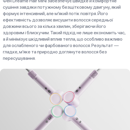
Фен Dreame Hair MINI забезпечує швидке й комфортне
сушіння завдяки потужному безщітковому двигуну, який
формує інтенсивний, але м’який потік повітря. Його
ефективність дозволяє висушити волосся середньої
довжини всього за кілька хвилин, зберігаючи його
здоровим і блискучим. Такий підхід не лише економить час,
а й мінімізує шкідливий вплив тепла, що особливо важливо
для ослабленого чи фарбованого волосся. Результат —
гладке, м’яке та природно доглянуте волосся без
пересушування.