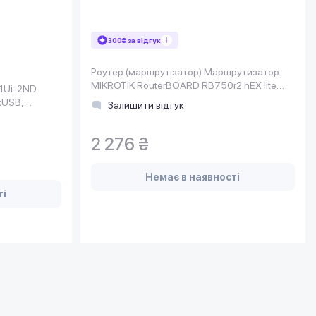
300₴ за відгук
Роутер (маршрутiзатор) Маршрутизатор
MIKROTIK RouterBOARD RB750r2 hEX lite
51Ui-2ND
(850MHz/64Mb, 5х100Мбит, PoE in)
хUSB,
Залишити відгук
2 276 ₴
Немає в наявності
ті