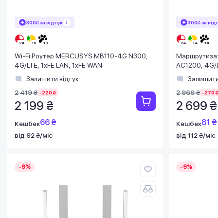
300₴ за відгук
300₴ за від
Wi-Fi Роутер MERCUSYS MB110-4G N300,
Маршрутиза
4G/LTE, 1xFE LAN, 1xFE WAN
AC1200, 4G/L
Залишити відгук
Залишити
2 419 ₴
2 969 ₴
-220 ₴
-270 
2 199 ₴
2 699 ₴
66 ₴
81 ₴
Кешбек
Кешбек
від 92 ₴/міс
від 112 ₴/міс
-9%
-9%