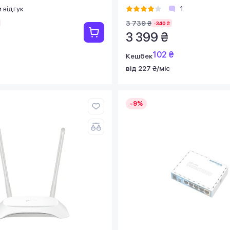
 відгук
1
3 739 ₴
-340 ₴
3 399 ₴
102 ₴
Кешбек
від 227 ₴/міс
-9%