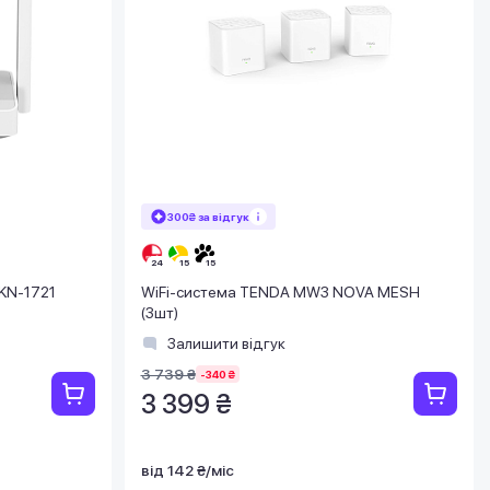
300₴ за відгук
 KN-1721
WiFi-система TENDA MW3 NOVA MESH
(3шт)
Залишити відгук
3 739 ₴
-340 ₴
3 399 ₴
від 142 ₴/міс