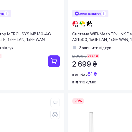
гук
300₴ за відгук
тор MERCUSYS MB130-4G
Система WiFi-Mesh TP-LINK De
TE, 1xFE LAN, 1xFE WAN
AX1500, 1xGE LAN, 1xGE WAN, 
 відгук
Залишити відгук
2 969 ₴
₴
-270 ₴
2 699 ₴
81 ₴
Кешбек
від 112 ₴/міс
-9%