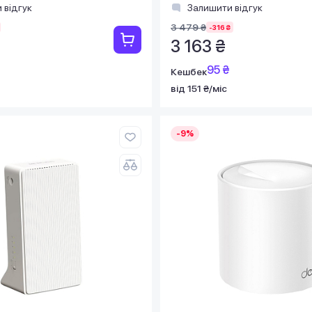
 відгук
Залишити відгук
3 479 ₴
-316 ₴
3 163 ₴
95 ₴
Кешбек
від 151 ₴/міс
-9%