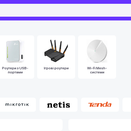
Роутери з USB-
Ігрові роутери
Wi-Fi Mesh-
портами
системи