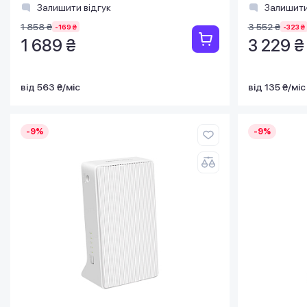
Залишити відгук
Залишити
1 858 ₴
3 552 ₴
-169 ₴
-323 ₴
1 689 ₴
3 229 ₴
від 563 ₴/міс
від 135 ₴/міс
-9%
-9%