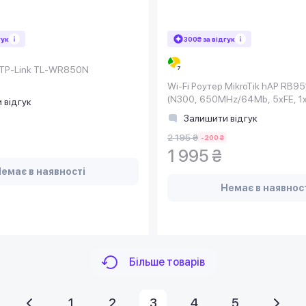
гук
300₴ за відгук
 TP-Link TL-WR850N
Wi-Fi Роутер MikroTik hAP RB9
(N300, 650MHz/64Mb, 5хFE, 1
 відгук
580mW, PoE in,
Залишити відгук
2 195 ₴
-200 ₴
1 995 ₴
емає в наявності
Немає в наявнос
Більше товарів
1
2
3
4
5