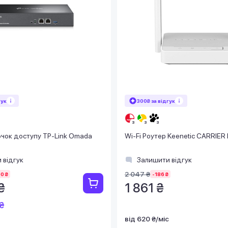
гук
300₴ за відгук
очок доступу TP-Link Omada
Wi-Fi Роутер Keenetic CARRIER
 відгук
Залишити відгук
2 047 ₴
00 ₴
-186 ₴
₴
1 861 ₴
₴
від 620 ₴/міс