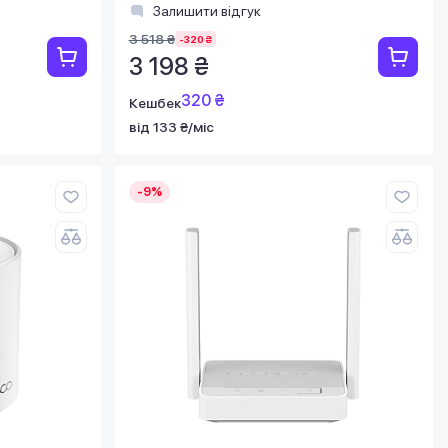
Залишити відгук
3 518 ₴
-320 ₴
3 198 ₴
320 ₴
Кешбек
від 133 ₴/міс
-9%