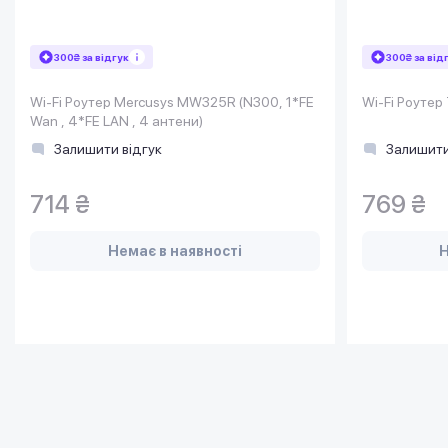
300₴ за відгук
300₴ за від
Wi-Fi Роутер Mercusys MW325R (N300, 1*FE
Wi-Fi Роутер
Wan , 4*FE LAN , 4 антени)
Залишити відгук
Залишити
714 ₴
769 ₴
Немає в наявності
Н