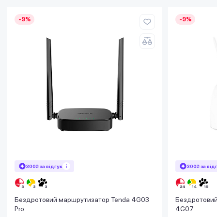
-9%
-9%
300₴ за відгук
300₴ за від
Бездротовий маршрутизатор Tenda 4G03
Бездротовий
Pro
4G07