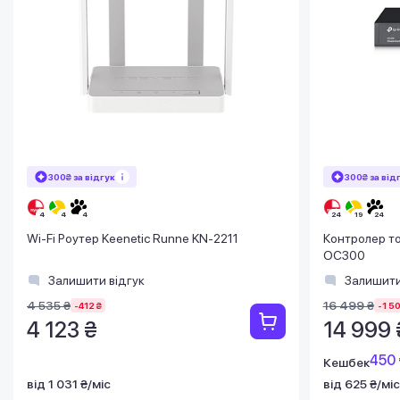
300₴ за відгук
300₴ за від
Wi-Fi Роутер Keenetic Runne KN-2211
Контролер т
OC300
Залишити відгук
Залишити
4 535 ₴
16 499 ₴
-412 ₴
-1 5
4 123 ₴
14 999 
450 
Кешбек
від 1 031 ₴/міс
від 625 ₴/міс