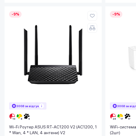
-9%
-9%
300₴ за відгук
300₴ за від
Wi-Fi Роутер ASUS RT-AC1200 V2 (AC1200, 1
WiFi-систе
* Wan, 4 * LAN, 4 антени) V2
(2шт)