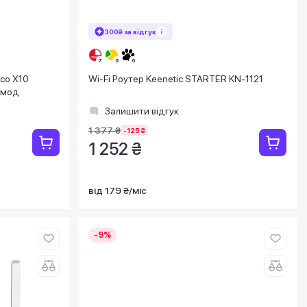
300₴ за відгук
co X10
Wi-Fi Роутер Keenetic STARTER KN-1121
1мод
Залишити відгук
1 377 ₴
-125 ₴
1 252 ₴
від 179 ₴/міс
-9%