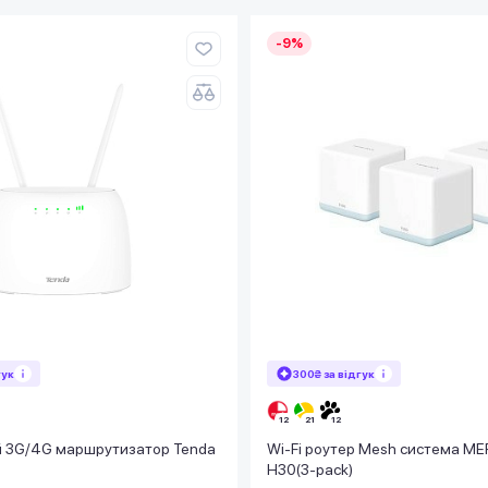
-9%
гук
300₴ за відгук
 3G/4G маршрутизатор Tenda
Wi-Fi роутер Mesh система M
H30(3-pack)