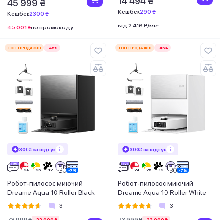
14 494 ₴
45 999 ₴
Кешбек
290 ₴
Кешбек
2300 ₴
від 2 416 ₴/міс
45 001 ₴
по промокоду
ТОП ПРОДАЖІВ
-45%
ТОП ПРОДАЖІВ
-45%
300₴ за відгук
300₴ за відгук
Робот-пилосос миючий
Робот-пилосос миючий
Dreame Aqua 10 Roller Black
Dreame Aqua 10 Roller White
3
3
73 999 ₴
73 999 ₴
-33 000 ₴
-33 000 ₴