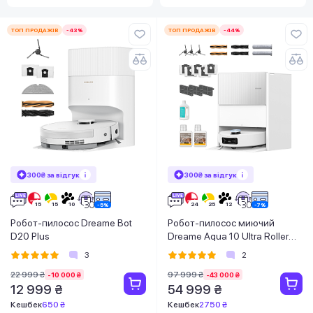
ТОП ПРОДАЖІВ
-43%
ТОП ПРОДАЖІВ
-44%
300₴ за відгук
300₴ за відгук
Робот-пилосос Dreame Bot
Робот-пилосос миючий
D20 Plus
Dreame Aqua 10 Ultra Roller
Complete White
3
2
22 999 ₴
97 999 ₴
-10 000 ₴
-43 000 ₴
12 999 ₴
54 999 ₴
Кешбек
650 ₴
Кешбек
2750 ₴