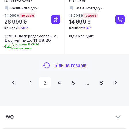
D30 Ultra White
S31 Lidar
Залишити відгук
Залишити відгук
44 999 ₴
16 904 ₴
-18 000 ₴
-2 205 ₴
26 999 ₴
14 699 ₴
Кешбек
1350 ₴
Кешбек
294 ₴
22 999 ₴ по передзамовленню
від 3 675 ₴/міс
Доступний до
11.08.26
Доставимо 17.08.26
Безкоштовно
Більше товарів
1
3
4
5
...
8
WO