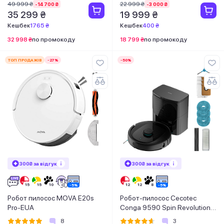
49 999 ₴
22 999 ₴
-14 700 ₴
-3 000 ₴
35 299 ₴
19 999 ₴
Кешбек
1765 ₴
Кешбек
400 ₴
32 998 ₴
по промокоду
18 799 ₴
по промокоду
ТОП ПРОДАЖІВ
-27%
-50%
300₴ за відгук
300₴ за відгук
Робот пилосос MOVA E20s
Робот-пилосос Cecotec
Pro-EUA
Conga 9590 Spin Revolution
Ultra Power Home
8
3