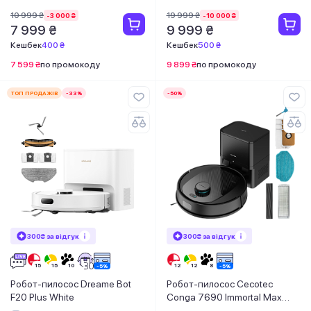
10 999 ₴
19 999 ₴
-3 000 ₴
-10 000 ₴
7 999 ₴
9 999 ₴
Кешбек
400 ₴
Кешбек
500 ₴
7 599 ₴
по промокоду
9 899 ₴
по промокоду
ТОП ПРОДАЖІВ
-33%
-50%
300₴ за відгук
300₴ за відгук
Робот-пилосос Dreame Bot
Робот-пилосос Cecotec
F20 Plus White
Conga 7690 Immortal Max
Home