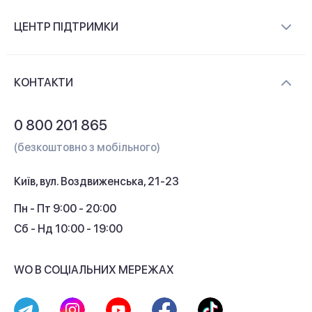
Про компанію
ЦЕНТР ПІДТРИМКИ
Новини та відеоогляди
Доставка і оплата
Контакти
КОНТАКТИ
Обмін і повернення
Питання та відповіді
0 800 201 865
Гарантія та сервіс
(безкоштовно з мобільного)
Кредит
Київ, вул. Воздвиженська, 21-23
Кешбек
Пн - Пт 9:00 - 20:00
Сб - Нд 10:00 - 19:00
WO В СОЦІАЛЬНИХ МЕРЕЖАХ