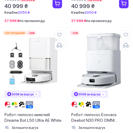
40 999 ₴
40 999 ₴
Кешбек
2050 ₴
Кешбек
2050 ₴
37 998 ₴
по промокоду
37 998 ₴
по промокоду
ТОП ПРОДАЖІВ
-29%
-13%
300₴ за відгук
300₴ за відгук
Робот-пилосос миючий
Робот-пилосос Ecovacs
Dreame Bot L50 Ultra AE White
Deebot N30 PRO OMNI
YDLX11-1 WHITE
Залишити відгук
Залишити відгук