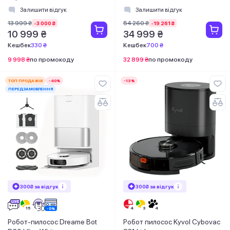
ECOVACS
Залишити відгук
Залишити відгук
13 999 ₴
54 260 ₴
-3 000 ₴
-19 261 ₴
10 999 ₴
34 999 ₴
Кешбек
330 ₴
Кешбек
700 ₴
9 998 ₴
по промокоду
32 899 ₴
по промокоду
ТОП ПРОДАЖІВ
-40%
-13%
ПЕРЕДЗАМОВЛЕННЯ
300₴ за відгук
300₴ за відгук
Робот-пилосос Dreame Bot
Робот пилосос Kyvol Cybovac