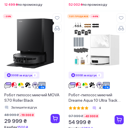
12 499 ₴
по промокоду
52 002 ₴
по промокоду
-39%
ТОП ПРОДАЖІВ
-44%
300₴ за відгук
300₴ за відгук
Робот пилосос миючий MOVA
Робот-пилосос миючий
S70 Roller Black
Dreame Aqua 10 Ultra Track
Complete White
Залишити відгук
4
48 999 ₴
-19 000 ₴
97 999 ₴
-43 000 ₴
29 999 ₴
54 999 ₴
Кешбек
1500 ₴