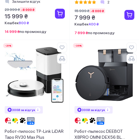
Залишити відгук
2
23 999 ₴
-8 000 ₴
15 999 ₴
-8 000 ₴
15 999 ₴
7 999 ₴
Кешбек
800 ₴
Кешбек
400 ₴
14 999 ₴
по промокоду
7 899 ₴
по промокоду
-21%
-35%
300₴ за відгук
300₴ за відгук
Робот-пилосос TP-Link LiDAR
Робот-пылесос DEEBOT
Tapo RV30 Max Plus
X8PRO OMNI DEX56 BL