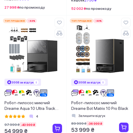
Кешбек
2750 ₴
27 998 ₴
по промокоду
52 002 ₴
по промокоду
ТОП ПРОДАЖІВ
-44%
ТОП ПРОДАЖІВ
-40%
300₴ за відгук
300₴ за відгук
Робот-пилосос миючий
Робот-пилосос миючий
Dreame Aqua 10 Ultra Track
Dreame Bot Matrix 10 Pro Black
Complete Black
Залишити відгук
4
89 999 ₴
-36 000 ₴
97 999 ₴
-43 000 ₴
53 999 ₴
54 999 ₴