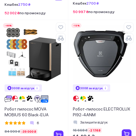
Кешбек
2700 ₴
Кешбек
2750 ₴
50 997 ₴
по промокоду
52 002 ₴
по промокоду
-46%
-13%
300₴ за відгук
300₴ за відгук
Робот пилосос MOVA
Робот-пилосос ELECTROLUX
MOBIUS 60 Black-EUA
PI92-4ANM
Залишити відгук
6
16 668 ₴
-2 174 ₴
84 999 ₴
-39 000 ₴