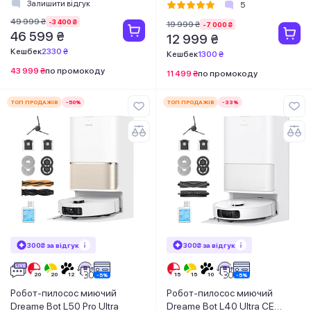
Залишити відгук
5
49 999 ₴
-3 400 ₴
19 999 ₴
-7 000 ₴
46 599 ₴
12 999 ₴
Кешбек
2330 ₴
Кешбек
1300 ₴
43 999 ₴
по промокоду
11 499 ₴
по промокоду
ТОП ПРОДАЖІВ
-50%
ТОП ПРОДАЖІВ
-33%
300₴ за відгук
300₴ за відгук
Робот-пилосос миючий
Робот-пилосос миючий
Dreame Bot L50 Pro Ultra
Dreame Bot L40 Ultra CE