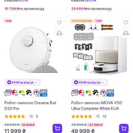
Кешбек
800 ₴
Кешбек
1600 ₴
15 799 ₴
по промокоду
29 999 ₴
по промокоду
-52%
ТОП ПРОДАЖІВ
-35%
300₴ за відгук
300₴ за відгук
Робот-пилосос Dreame Bot
Робот-пилосос MOVA V50
D20 Pro
Ultra Complete White EUA
5
12
24 999 ₴
76 999 ₴
-13 000 ₴
-27 000 ₴
11 999 ₴
49 999 ₴