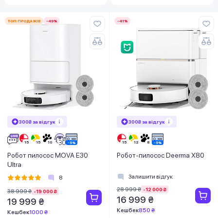
ТОП ПРОДАЖІВ
-49%
-41%
300₴ за відгук
300₴ за відгук
Робот пилосос MOVA E30
Робот-пилосос Deerma X80
Ultra
Залишити відгук
8
28 999 ₴
-12 000 ₴
38 999 ₴
-19 000 ₴
16 999 ₴
19 999 ₴
Кешбек
850 ₴
Кешбек
1000 ₴