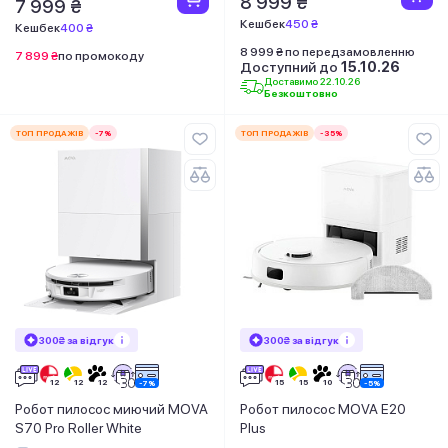
8 999 ₴
7 999 ₴
Кешбек
450 ₴
Кешбек
400 ₴
8 999 ₴ по передзамовленню
7 899 ₴
по промокоду
Доступний до
15.10.26
Доставимо 22.10.26
Безкоштовно
ТОП ПРОДАЖІВ
-7%
ТОП ПРОДАЖІВ
-35%
300₴ за відгук
300₴ за відгук
Робот пилосос миючий MOVA
Робот пилосос MOVA E20
S70 Pro Roller White
Plus