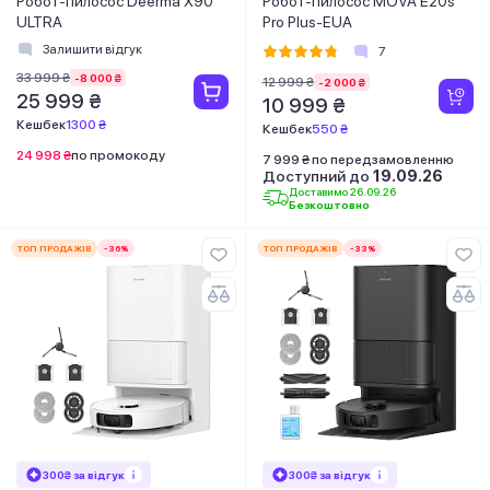
Робот-пилосос Deerma X90
Робот-пилосос MOVA E20s
ULTRA
Pro Plus-EUA
Залишити відгук
7
33 999 ₴
-8 000 ₴
12 999 ₴
-2 000 ₴
25 999 ₴
10 999 ₴
Кешбек
1300 ₴
Кешбек
550 ₴
24 998 ₴
по промокоду
7 999 ₴ по передзамовленню
Доступний до
19.09.26
Доставимо 26.09.26
Безкоштовно
ТОП ПРОДАЖІВ
-36%
ТОП ПРОДАЖІВ
-33%
300₴ за відгук
300₴ за відгук