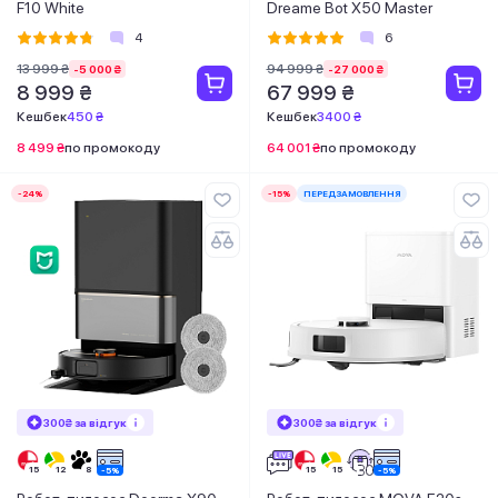
F10 White
Dreame Bot X50 Master
4
6
13 999 ₴
94 999 ₴
-5 000 ₴
-27 000 ₴
8 999 ₴
67 999 ₴
Кешбек
450 ₴
Кешбек
3400 ₴
8 499 ₴
по промокоду
64 001 ₴
по промокоду
-24%
-15%
ПЕРЕДЗАМОВЛЕННЯ
300₴ за відгук
300₴ за відгук