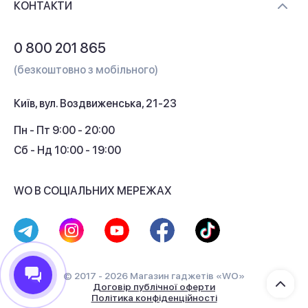
Контакти
КОНТАКТИ
Обмін і повернення
Питання та відповіді
0 800 201 865
Гарантія та сервіс
(безкоштовно з мобільного)
Кредит
Київ, вул. Воздвиженська, 21-23
Кешбек
Пн - Пт 9:00 - 20:00
Сб - Нд 10:00 - 19:00
WO В СОЦІАЛЬНИХ МЕРЕЖАХ
© 2017 - 2026 Магазин гаджетів «WO»
Договір публічної оферти
Політика конфіденційності