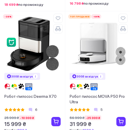
16 798 ₴
по промокоду
18 499 ₴
по промокоду
-38%
ТОП ПРОДАЖІВ
-44%
300₴ за відгук
300₴ за відгук
Робот-пилосос Deerma X70
Робот пилосос MOVA P50 Pro
Ultra
6
5
25 999 ₴
56 999 ₴
-10 000 ₴
-25 000 ₴
15 999 ₴
31 999 ₴