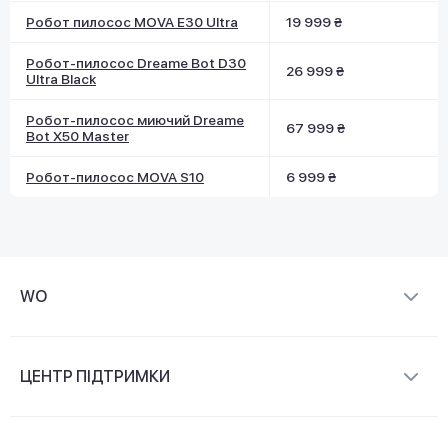
Робот пилосос MOVA E30 Ultra
19 999 ₴
Робот-пилосос Dreame Bot D30
26 999 ₴
Ultra Black
Робот-пилосос миючий Dreame
67 999 ₴
Bot X50 Master
Робот-пилосос MOVA S10
6 999 ₴
WO
Про компанію
ЦЕНТР ПІДТРИМКИ
Новини та відеоогляди
Доставка і оплата