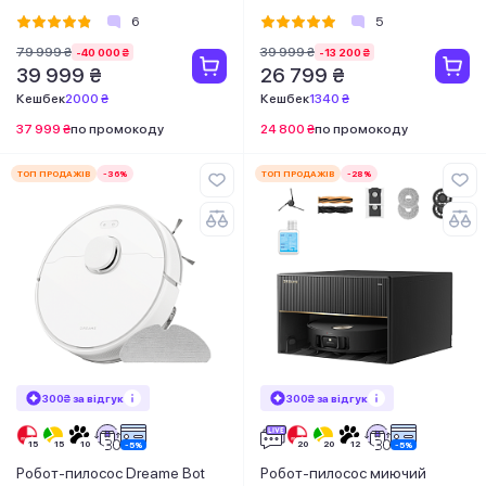
White
6
5
79 999 ₴
39 999 ₴
-40 000 ₴
-13 200 ₴
39 999 ₴
26 799 ₴
Кешбек
2000 ₴
Кешбек
1340 ₴
37 999 ₴
по промокоду
24 800 ₴
по промокоду
ТОП ПРОДАЖІВ
-36%
ТОП ПРОДАЖІВ
-28%
300₴ за відгук
300₴ за відгук
Робот-пилосос Dreame Bot
Робот-пилосос миючий