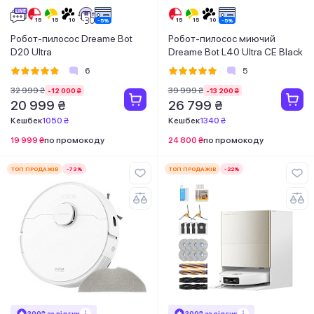
Робот-пилосос Dreame Bot
Робот-пилосос миючий
D20 Ultra
Dreame Bot L40 Ultra CE Black
6
5
32 999 ₴
39 999 ₴
-12 000 ₴
-13 200 ₴
20 999 ₴
26 799 ₴
Кешбек
1050 ₴
Кешбек
1340 ₴
19 999 ₴
по промокоду
24 800 ₴
по промокоду
ТОП ПРОДАЖІВ
-73%
ТОП ПРОДАЖІВ
-22%
300₴ за відгук
300₴ за відгук