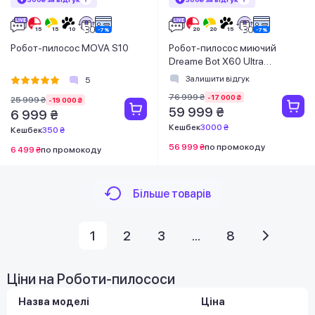
Робот-пилосос MOVA S10
Робот-пилосос миючий
Dreame Bot X60 Ultra
Complete White
Залишити відгук
5
76 999 ₴
-17 000 ₴
25 999 ₴
-19 000 ₴
59 999 ₴
6 999 ₴
Кешбек
3000 ₴
Кешбек
350 ₴
56 999 ₴
по промокоду
6 499 ₴
по промокоду
Більше товарів
1
2
3
...
8
Ціни на Роботи-пилососи
Назва моделі
Ціна