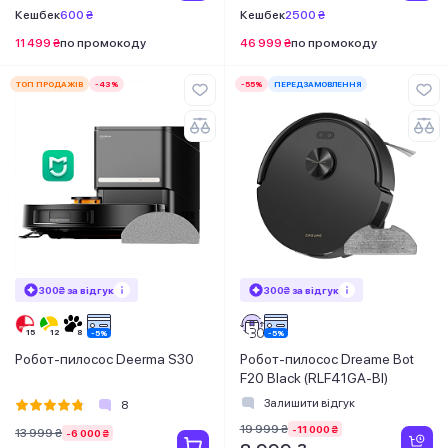
Кешбек
600 ₴
Кешбек
2500 ₴
11 499 ₴
по промокоду
46 999 ₴
по промокоду
ТОП ПРОДАЖІВ
-43%
-55%
ПЕРЕДЗАМОВЛЕННЯ
300₴ за відгук
300₴ за відгук
Робот-пилосос Deerma S30
Робот-пилосос Dreame Bot
F20 Black (RLF41GA-Bl)
Залишити відгук
8
19 999 ₴
-11 000 ₴
13 999 ₴
-6 000 ₴